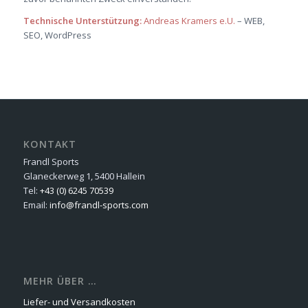
Technische Unterstützung:
Andreas Kramers e.U.
– WEB,
SEO, WordPress
KONTAKT
Frandl Sports
Glaneckerweg 1, 5400 Hallein
Tel:
+43 (0) 6245 70539
Email:
info@frandl-sports.com
MEHR ÜBER …
Liefer- und Versandkosten