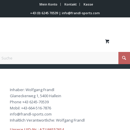
Mein Konto
Kontakt
Kasse
+43 (0) 6245 70539
|
info@frandl-sports.com
Du bist hier:
Startseite
/
Impressum
Inhaber: Wolfgang Frandl
Glaneckerweg 1, 5400 Hallein
Phone +43 6245-70539
Mobil: +43-664-516-7876
info@frandl-sports.com
Inhaltlich Verantwortliche: Wolfgang Frandl
Unsere UID-Nr.: ATU66157614