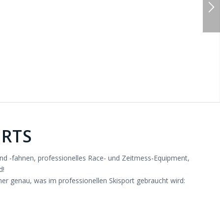
men im Bereich Wintersport
ORTS
nd -fahnen, professionelles Race- und Zeitmess-Equipment,
d!
her genau, was im professionellen Skisport gebraucht wird: