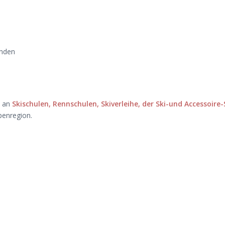
unden
m an
Skischulen, Rennschulen, Skiverleihe, der Ski-und Accessoir
penregion.