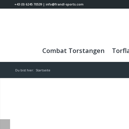
+43 (0) 6245 70539
|
info@frandl-sports.com
Combat Torstangen
Torfl
Du bist hier:
Startseite
F