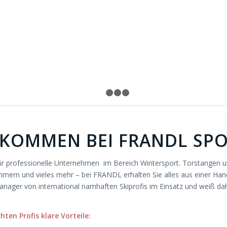
tatter für professionelle Unterneh
1
2
3
4
KOMMEN BEI FRANDL SP
r professionelle Unternehmen im Bereich Wintersport. Torstangen u
rn und vieles mehr – bei FRANDL erhalten Sie alles aus einer Han
anager von international namhaften Skiprofis im Einsatz und weiß da
ten Profis klare Vorteile: