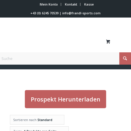
Mein Konto
Kontakt
Kasse
+43 (0) 6245 70539
|
info@frandl-sports.com
Du bist hier:
Startseite
/
Shop
/
Rossignol
Prospekt Herunterladen
Sortieren nach
Standard