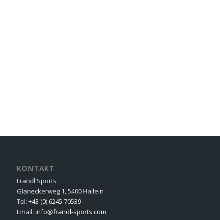
KONTAKT
Frandl Sports
Glaneckerweg 1, 5400 Hallein
Tel:
+43 (0) 6245 70539
Email:
info@frandl-sports.com