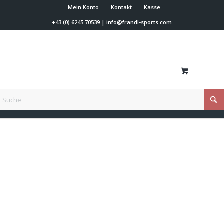
Mein Konto
Kontakt
Kasse
+43 (0) 6245 70539
|
info@frandl-sports.com
Du bist hier:
Startseite
/
Absperrollen