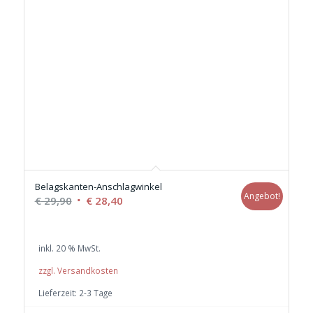
Belagskanten-Anschlagwinkel
Angebot!
Ursprünglicher
Aktueller
€
29,90
€
28,40
Preis
Preis
war:
ist:
inkl. 20 % MwSt.
€ 29,90
€ 28,40.
zzgl. Versandkosten
Lieferzeit:
2-3 Tage