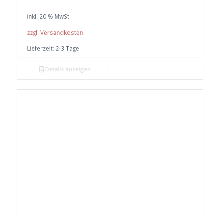
war:
ist:
inkl. 20 % MwSt.
€ 12,00
€ 11,40.
zzgl. Versandkosten
Lieferzeit:
2-3 Tage
Details anzeigen