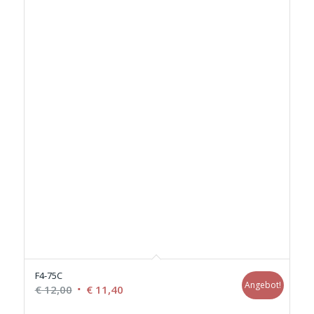
F4-75C
Angebot!
Ursprünglicher
Aktueller
€
12,00
€
11,40
Preis
Preis