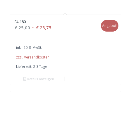
F4-180
Angebot!
Ursprünglicher
Aktueller
€
25,00
€
23,75
Preis
Preis
war:
ist:
inkl. 20 % MwSt.
€ 25,00
€ 23,75.
zzgl. Versandkosten
Lieferzeit:
2-3 Tage
Details anzeigen