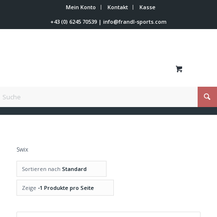
Mein Konto
Kontakt
Kasse
+43 (0) 6245 70539
|
info@frandl-sports.com
Du bist hier:
Startseite
/
Swix
Swix
Sortieren nach
Standard
Zeige
-1 Produkte pro Seite