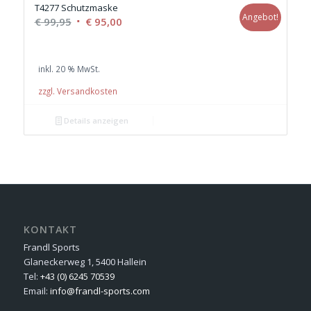
T4277 Schutzmaske
Angebot!
Ursprünglicher
Aktueller
€
99,95
€
95,00
Preis
Preis
war:
ist:
inkl. 20 % MwSt.
€ 99,95
€ 95,00.
zzgl. Versandkosten
Details anzeigen
KONTAKT
Frandl Sports
Glaneckerweg 1, 5400 Hallein
Tel:
+43 (0) 6245 70539
Email:
info@frandl-sports.com