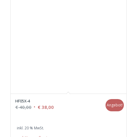
HF05X-4
Angebot!
Ursprünglicher
Aktueller
€
40,00
€
38,00
Preis
Preis
war:
ist:
inkl. 20 % MwSt.
€ 40,00
€ 38,00.