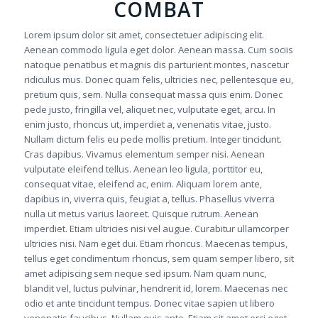
COMBAT
Lorem ipsum dolor sit amet, consectetuer adipiscing elit.
Aenean commodo ligula eget dolor. Aenean massa. Cum sociis
natoque penatibus et magnis dis parturient montes, nascetur
ridiculus mus. Donec quam felis, ultricies nec, pellentesque eu,
pretium quis, sem. Nulla consequat massa quis enim. Donec
pede justo, fringilla vel, aliquet nec, vulputate eget, arcu. In
enim justo, rhoncus ut, imperdiet a, venenatis vitae, justo.
Nullam dictum felis eu pede mollis pretium. Integer tincidunt.
Cras dapibus. Vivamus elementum semper nisi. Aenean
vulputate eleifend tellus. Aenean leo ligula, porttitor eu,
consequat vitae, eleifend ac, enim. Aliquam lorem ante,
dapibus in, viverra quis, feugiat a, tellus. Phasellus viverra
nulla ut metus varius laoreet. Quisque rutrum. Aenean
imperdiet. Etiam ultricies nisi vel augue. Curabitur ullamcorper
ultricies nisi. Nam eget dui. Etiam rhoncus. Maecenas tempus,
tellus eget condimentum rhoncus, sem quam semper libero, sit
amet adipiscing sem neque sed ipsum. Nam quam nunc,
blandit vel, luctus pulvinar, hendrerit id, lorem. Maecenas nec
odio et ante tincidunt tempus. Donec vitae sapien ut libero