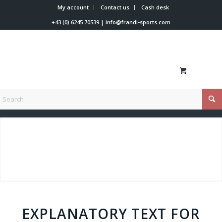
My account
Contact us
Cash desk
+43 (0) 6245 70539
|
info@frandl-sports.com
You are here:
Home
/
Combat Gate Poles
EXPLANATORY TEXT FOR