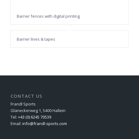
Barrier fences with digital printing
Barrier lines & tapes
CONTACT US
Frandl Sports
Glaneckerweg 1, 5400 Hallein
Tel:
+43 (0) 6245 70539
Email:
info@frandl-sports.com