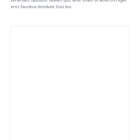
venenatis faucibus. Nullam quis ante. Etiam sit amet orci eget
eros faucibus tincidunt. Duis leo.