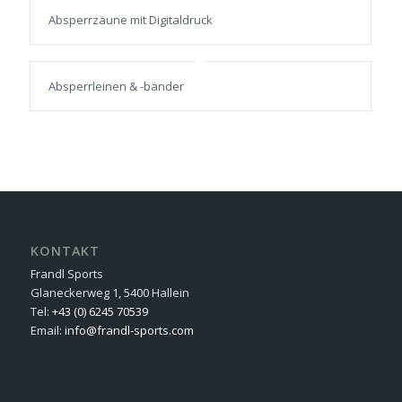
Absperrzäune mit Digitaldruck
Absperrleinen & -bänder
KONTAKT
Frandl Sports
Glaneckerweg 1, 5400 Hallein
Tel:
+43 (0) 6245 70539
Email:
info@frandl-sports.com