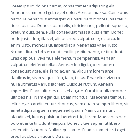
Lorem ipsum dolor sit amet, consectetuer adipiscing elit.
Aenean commodo ligula eget dolor. Aenean massa. Cum sociis
natoque penatibus et magnis dis parturient montes, nascetur
ridiculus mus. Donec quam felis, ultricies nec, pellentesque eu,
pretium quis, sem. Nulla consequat massa quis enim. Donec
pede justo, fringilla vel, aliquet nec, vulputate eget, arcu. In
enim justo, rhoncus ut, imperdiet a, venenatis vitae, justo.
Nullam dictum felis eu pede mollis pretium. Integer tincidunt.
Cras dapibus. Vivamus elementum semper nisi. Aenean
vulputate eleifend tellus. Aenean leo ligula, porttitor eu,
consequat vitae, eleifend ac, enim. Aliquam lorem ante,
dapibus in, viverra quis, feugiat a, tellus. Phasellus viverra
nulla ut metus varius laoreet. Quisque rutrum. Aenean
imperdiet. Etiam ultricies nisi vel augue. Curabitur ullamcorper
ultricies nisi. Nam eget dui. Etiam rhoncus. Maecenas tempus,
tellus eget condimentum rhoncus, sem quam semper libero, sit
amet adipiscing sem neque sed ipsum. Nam quam nunc,
blandit vel, luctus pulvinar, hendrerit id, lorem. Maecenas nec
odio et ante tincidunt tempus. Donec vitae sapien ut libero
venenatis faucibus. Nullam quis ante. Etiam sit amet orci eget
eros faucibus tincidunt. Duis leo.