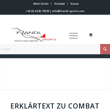
Mein Konto
Kontakt
Kasse
+43 (0) 6245 70539
|
info@frandl-sports.com
Du bist hier:
Startseite
/
Combat Torstangen
ERKLÄRTEXT ZU COMBAT