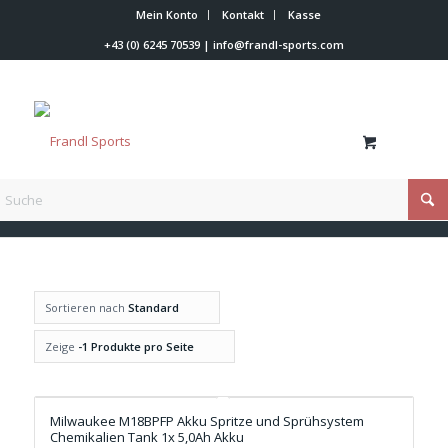
Mein Konto
Kontakt
Kasse
+43 (0) 6245 70539
|
info@frandl-sports.com
Du bist hier:
Startseite
/
Milwaukee
Sortieren nach
Standard
Zeige
-1 Produkte pro Seite
Milwaukee M18BPFP Akku Spritze und Sprühsystem
Chemikalien Tank 1x 5,0Ah Akku