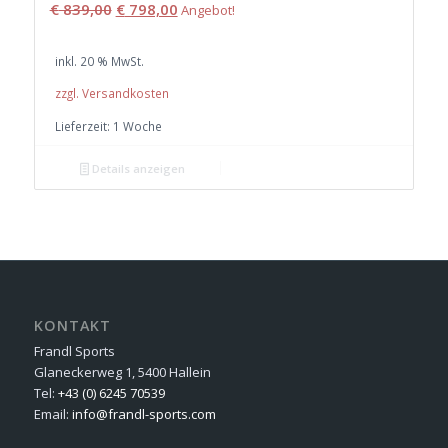
Ursprünglicher
Aktueller
€
839,00
€
798,00
Angebot!
Preis
Preis
war:
ist:
inkl. 20 % MwSt.
€ 839,00
€ 798,00.
zzgl. Versandkosten
Lieferzeit:
1 Woche
Details anzeigen
KONTAKT
Frandl Sports
Glaneckerweg 1, 5400 Hallein
Tel:
+43 (0) 6245 70539
Email:
info@frandl-sports.com