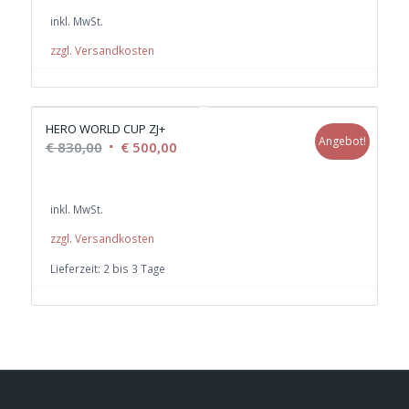
war:
ist:
inkl. MwSt.
€ 740,00
€ 450,00.
zzgl. Versandkosten
HERO WORLD CUP ZJ+
Angebot!
Ursprünglicher
Aktueller
€
830,00
€
500,00
Preis
Preis
war:
ist:
inkl. MwSt.
€ 830,00
€ 500,00.
zzgl. Versandkosten
Lieferzeit:
2 bis 3 Tage