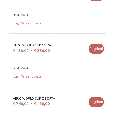
Preis
Preis
war:
ist:
inkl. MwSt.
€ 350,00
€ 270,00.
zzgl. Versandkosten
HERO WORLD CUP 110 SC
Angebot!
Ursprünglicher
Aktueller
€
430,00
€
330,00
Preis
Preis
war:
ist:
inkl. MwSt.
€ 430,00
€ 330,00.
zzgl. Versandkosten
HERO WORLD CUP Z SOFT +
Angebot!
Ursprünglicher
Aktueller
€
740,00
€
450,00
Preis
Preis