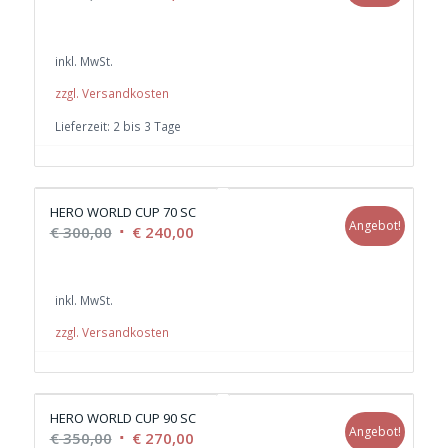
Preis
Preis
war:
ist:
inkl. MwSt.
€ 200,00
€ 150,00.
zzgl. Versandkosten
Lieferzeit:
2 bis 3 Tage
HERO WORLD CUP 70 SC
Angebot!
Ursprünglicher
Aktueller
€
300,00
€
240,00
Preis
Preis
war:
ist:
inkl. MwSt.
€ 300,00
€ 240,00.
zzgl. Versandkosten
HERO WORLD CUP 90 SC
Angebot!
Ursprünglicher
Aktueller
€
350,00
€
270,00