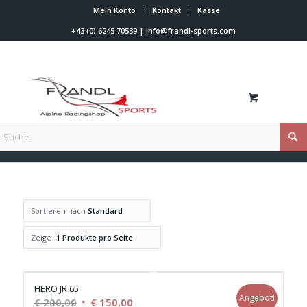
Mein Konto
Kontakt
Kasse
+43 (0) 6245 70539
|
info@frandl-sports.com
Du bist hier:
Startseite
/
23.5
Sortieren nach
Standard
Zeige
-1 Produkte pro Seite
HERO JR 65
Angebot!
Ursprünglicher
Aktueller
€
200,00
€
150,00