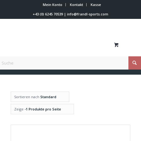
Mein Konto
Kontakt
Kasse
+43 (0) 6245 70539
|
info@frandl-sports.com
Du bist hier:
Startseite
/
S ( 146-160cm ) 40-53 kg
Sortieren nach
Standard
Zeige
-1 Produkte pro Seite