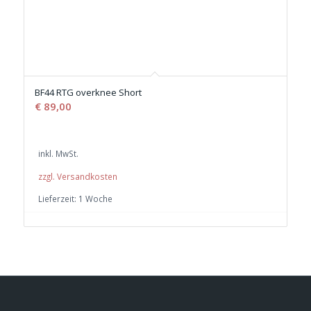
BF44 RTG overknee Short
€
89,00
inkl. MwSt.
zzgl. Versandkosten
Lieferzeit:
1 Woche