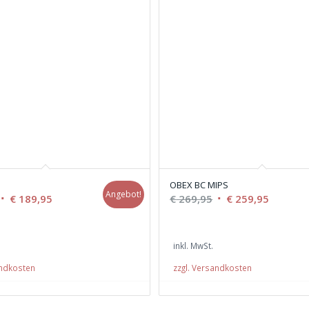
OBEX BC MIPS
Angebot!
Ursprünglicher
Aktueller
Ursprünglicher
Aktuelle
€
189,95
€
269,95
€
259,95
Preis
Preis
Preis
Preis
war:
ist:
war:
ist:
inkl. MwSt.
€ 209,95
€ 189,95.
€ 269,95
€ 259,95
andkosten
zzgl. Versandkosten