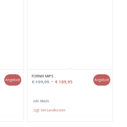
FORNIX MIPS
Angebot!
Angebot!
r
Ursprünglicher
Aktueller
€
199,95
€
189,95
Preis
Preis
war:
ist:
inkl. MwSt.
.
€ 199,95
€ 189,95.
zzgl. Versandkosten