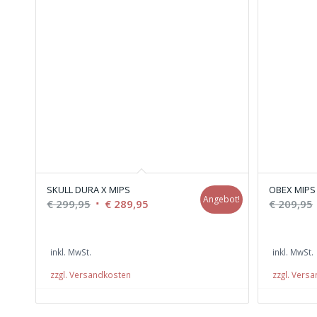
SKULL DURA X MIPS
OBEX MIPS
Angebot!
Ursprünglicher
Aktueller
€
299,95
€
289,95
€
209,95
Preis
Preis
war:
ist:
inkl. MwSt.
inkl. MwSt.
€ 299,95
€ 289,95.
zzgl. Versandkosten
zzgl. Vers