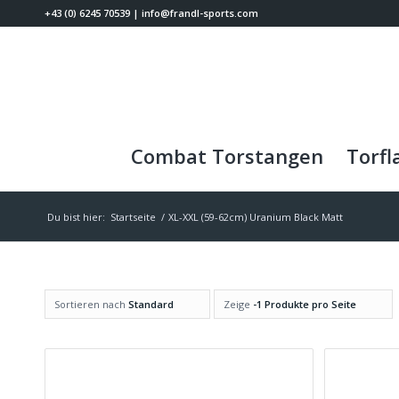
+43 (0) 6245 70539
|
info@frandl-sports.com
Combat Torstangen
Torfl
Du bist hier:
Startseite
/
XL-XXL (59-62cm) Uranium Black Matt
Sortieren nach
Standard
Zeige
-1 Produkte pro Seite