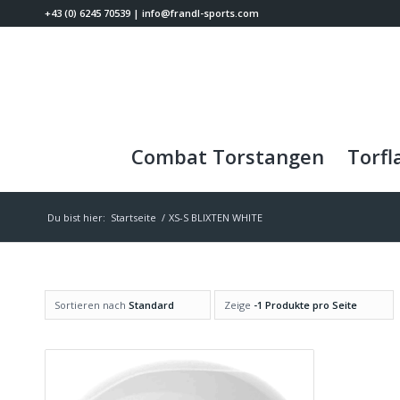
+43 (0) 6245 70539
|
info@frandl-sports.com
Combat Torstangen
Torfl
Du bist hier:
Startseite
/
XS-S BLIXTEN WHITE
Sortieren nach
Standard
Zeige
-1 Produkte pro Seite