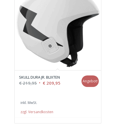
SKULL DURA JR. BLIXTEN
Angebot!
Ursprünglicher
Aktueller
€
219,95
€
209,95
Preis
Preis
war:
ist:
inkl. MwSt.
€ 219,95
€ 209,95.
zzgl. Versandkosten