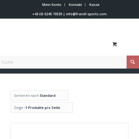
Mein Konto
Kontakt
Kasse
+43 (0) 6245 70539
|
info@frandl-sports.com
Du bist hier:
Startseite
/
XS-S Hydrogen White / Fluorescent Green
Sortieren nach
Standard
Zeige
-1 Produkte pro Seite