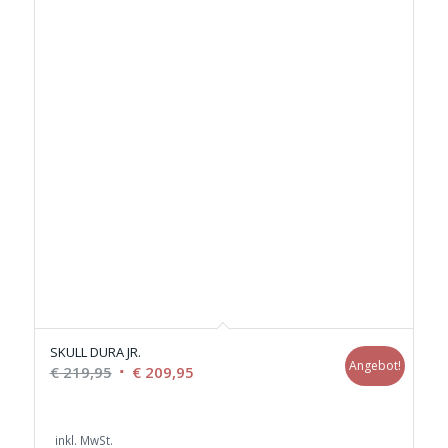
SKULL DURA JR.
Angebot!
Ursprünglicher
Aktueller
€
219,95
€
209,95
Preis
Preis
war:
ist:
inkl. MwSt.
€ 219,95
€ 209,95.