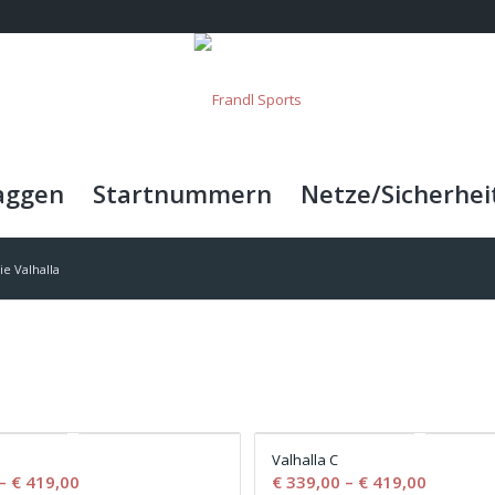
aggen
Startnummern
Netze/Sicherhei
ie Valhalla
Valhalla C
–
€
419,00
€
339,00
–
€
419,00