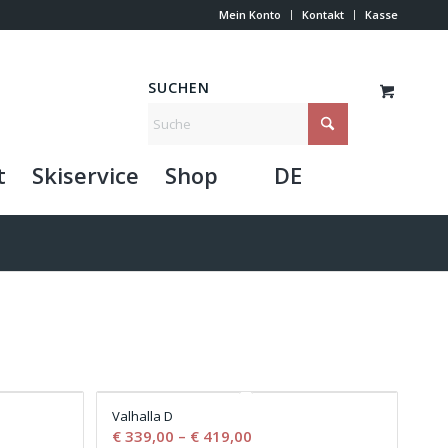
Mein Konto
Kontakt
Kasse
SUCHEN
t
Skiservice
Shop
DE
Valhalla D
€
339,00
–
€
419,00