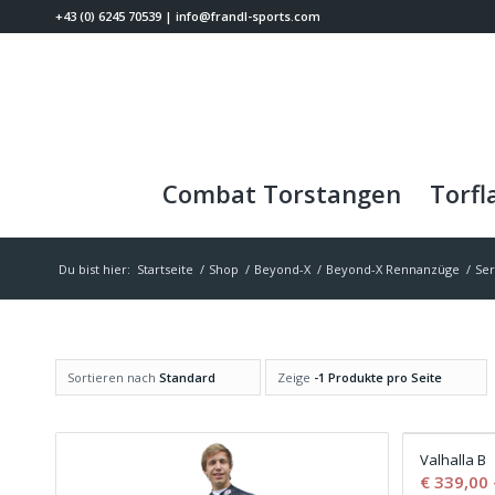
+43 (0) 6245 70539
|
info@frandl-sports.com
Combat Torstangen
Torfl
Du bist hier:
Startseite
/
Shop
/
Beyond-X
/
Beyond-X Rennanzüge
/
Ser
Sortieren nach
Standard
Zeige
-1 Produkte pro Seite
Valhalla B
€
339,00