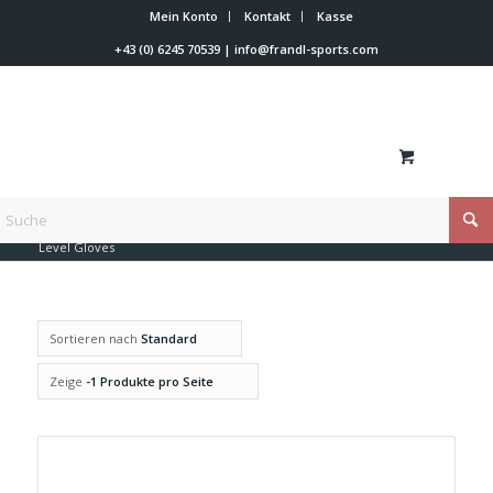
Mein Konto
Kontakt
Kasse
+43 (0) 6245 70539
|
info@frandl-sports.com
Du bist hier:
Startseite
/
Shop
/
Rennläufer Zubehör
/
Handschuhe
/
Level Gloves
Sortieren nach
Standard
Zeige
-1 Produkte pro Seite