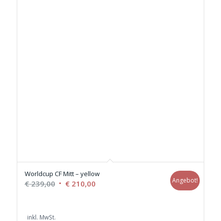
Worldcup CF Mitt – yellow
Angebot!
Ursprünglicher
Aktueller
€
239,00
€
210,00
Preis
Preis
war:
ist:
inkl. MwSt.
€ 239,00
€ 210,00.