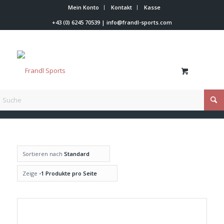
Mein Konto
Kontakt
Kasse
+43 (0) 6245 70539
|
info@frandl-sports.com
Du bist hier:
Startseite
/
Shop
/
Skiwachs
Sortieren nach
Standard
Zeige
-1 Produkte pro Seite