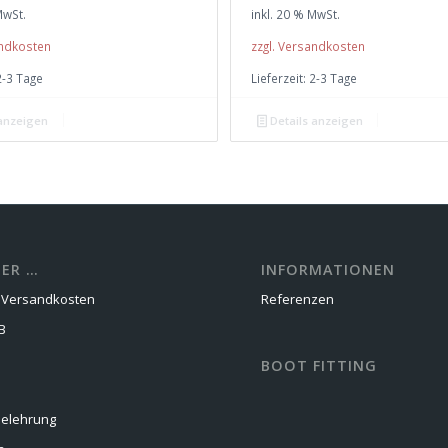
MwSt.
inkl. 20 % MwSt.
andkosten
zzgl. Versandkosten
2-3 Tage
Lieferzeit:
2-3 Tage
 anzeigen
Details anzeigen
ER …
INFORMATIONEN
d Versandkosten
Referenzen
B
BOOT FITTING
belehrung