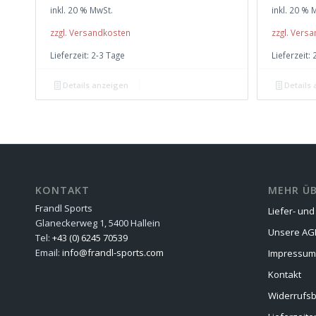
inkl. 20 % MwSt.
inkl. 20 % 
zzgl. Versandkosten
zzgl. Vers
Lieferzeit:
2-3 Tage
Lieferzeit:
Details anzeigen
Details
KONTAKT
MEHR ÜB
Frandl Sports
Liefer- un
Glaneckerweg 1, 5400 Hallein
Unsere AG
Tel:
+43 (0) 6245 70539
Email:
info@frandl-sports.com
Impressum
Kontakt
Widerrufs