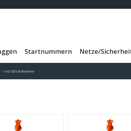
aggen
Startnummern
Netze/Sicherhei
r
/
mit SDS Aufnahme