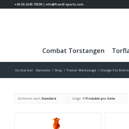
+43 (0) 6245 70539
|
info@frandl-sports.com
Combat Torstangen
Torfl
Du bist hier:
Startseite
/
Shop
/
Trainer Werkzeuge
/
Orange Fox Bohre
Sortieren nach
Standard
Zeige
-1 Produkte pro Seite