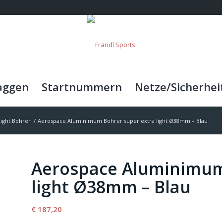
aggen
Startnummern
Netze/Sicherhei
ight Bohrer
/
Aerospace Aluminimum Bohrer super extra light Ø38mm – Blau
Aerospace Aluminimum
light Ø38mm – Blau
€
187,20