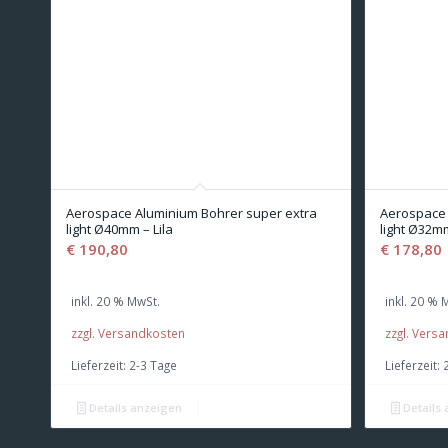
Aerospace Aluminium Bohrer super extra
Aerospace 
light Ø40mm – Lila
light Ø32m
€
190,80
€
178,80
inkl. 20 % MwSt.
inkl. 20 % 
zzgl. Versandkosten
zzgl. Vers
Lieferzeit:
2-3 Tage
Lieferzeit:
Details anzeigen
Details