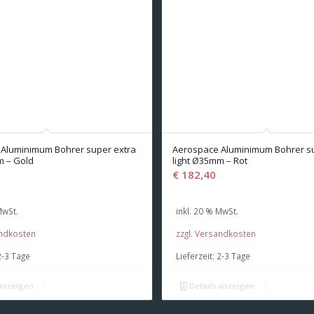
Aluminimum Bohrer super extra
Aerospace Aluminimum Bohrer su
m – Gold
light Ø35mm – Rot
€
182,40
MwSt.
inkl. 20 % MwSt.
andkosten
zzgl. Versandkosten
2-3 Tage
Lieferzeit:
2-3 Tage
 anzeigen
Details anzeigen