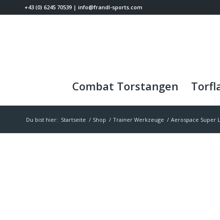
+43 (0) 6245 70539
|
info@frandl-sports.com
Combat Torstangen
Torfl
Du bist hier:
Startseite
/
Shop
/
Trainer Werkzeuge
/
Aerospace Super L