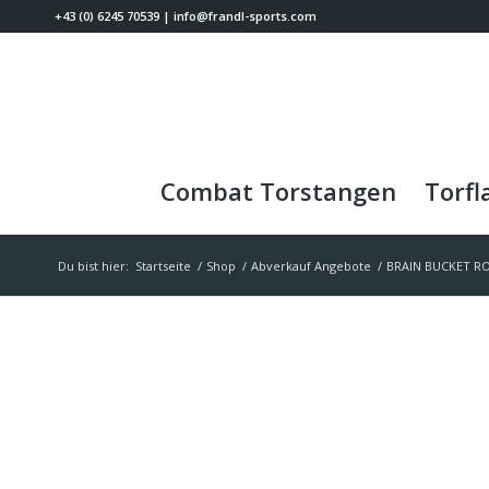
+43 (0) 6245 70539
|
info@frandl-sports.com
Combat Torstangen
Torfl
Du bist hier:
Startseite
/
Shop
/
Abverkauf Angebote
/
BRAIN BUCKET R