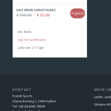
HALF BRAIN SHRASTALINES
Angebot!
Ursprünglicher
Aktueller
€
100,00
€
35,00
Preis
Preis
war:
ist:
inkl. MwSt.
€ 100,00
€ 35,00.
zzgl. Versandkosten
Lieferzeit:
2-3 Tage
KONTAKT
MEHR ÜB
Frandl Sports
Liefer- un
Glaneckerweg 1, 5400 Hallein
Unsere AG
Tel:
+43 (0) 6245 70539