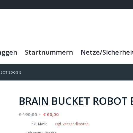
aggen
Startnummern
Netze/Sicherhei
OBOT BOOGIE
BRAIN BUCKET ROBOT 
Ursprünglicher
Aktueller
€
190,00
€
60,00
Preis
Preis
inkl. MwSt.
zzgl. Versandkosten
war:
ist:
Lieferzeit:
1 Woche