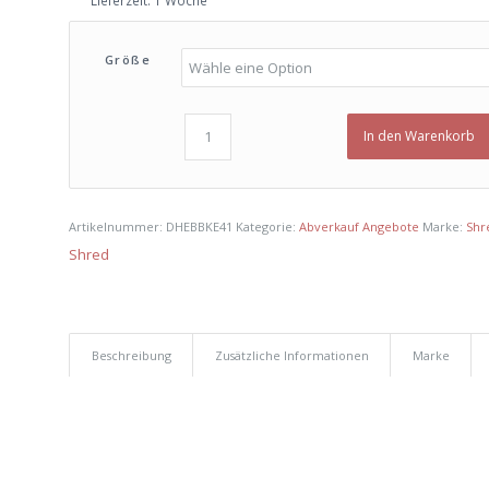
€ 190,00
€ 60,00.
Größe
In den Warenkorb
Artikelnummer:
DHEBBKE41
Kategorie:
Abverkauf Angebote
Marke:
Shr
Shred
Beschreibung
Zusätzliche Informationen
Marke