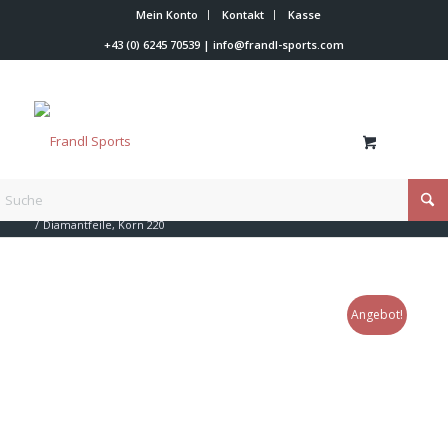
Mein Konto
Kontakt
Kasse
+43 (0) 6245 70539
|
info@frandl-sports.com
Du bist hier:
Startseite
/
Shop
/
Werkzeuge
/
Feilen + Kante + Belag
/
Diamantfeile, Korn 220
Angebot!