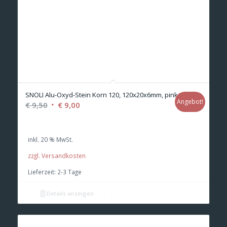
SNOLI Alu-Oxyd-Stein Korn 120, 120x20x6mm, pink
Angebot!
Ursprünglicher
Aktueller
€
9,50
€
9,00
Preis
Preis
war:
ist:
inkl. 20 % MwSt.
€ 9,50
€ 9,00.
zzgl. Versandkosten
Lieferzeit:
2-3 Tage
Details anzeigen