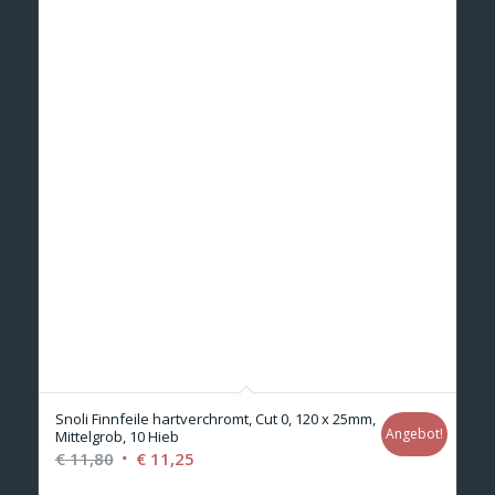
Snoli Finnfeile hartverchromt, Cut 0, 120 x 25mm,
Angebot!
Mittelgrob, 10 Hieb
Ursprünglicher
Aktueller
€
11,80
€
11,25
Preis
Preis