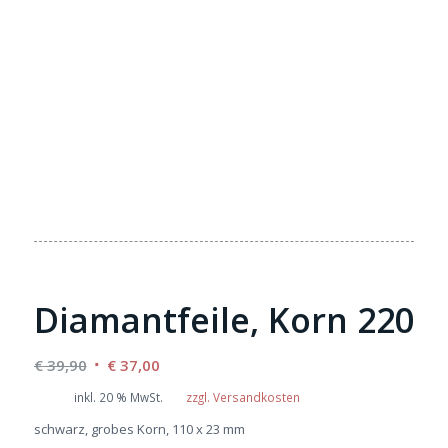
Diamantfeile, Korn 220
Ursprünglicher
Aktueller
€
39,90
€
37,00
Preis
Preis
inkl. 20 % MwSt.
zzgl. Versandkosten
war:
ist:
schwarz, grobes Korn, 110 x 23 mm
€ 39,90
€ 37,00.