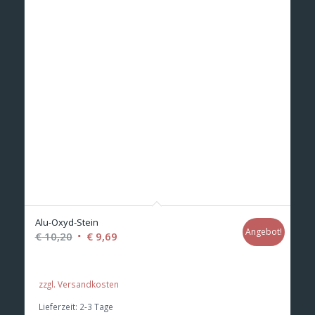
Alu-Oxyd-Stein
Angebot!
Ursprünglicher
Aktueller
€
10,20
€
9,69
Preis
Preis
war:
ist:
zzgl. Versandkosten
€ 10,20
€ 9,69.
Lieferzeit:
2-3 Tage