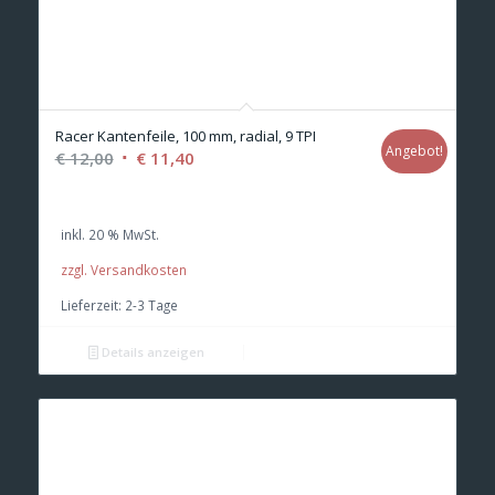
Racer Kantenfeile, 100 mm, radial, 9 TPI
Angebot!
Ursprünglicher
Aktueller
€
12,00
€
11,40
Preis
Preis
war:
ist:
inkl. 20 % MwSt.
€ 12,00
€ 11,40.
zzgl. Versandkosten
Lieferzeit:
2-3 Tage
Details anzeigen