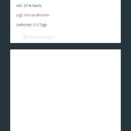
war:
ist:
inkl. 20 % MwSt.
€ 11,80
€ 11,25.
zzgl. Versandkosten
Lieferzeit:
2-3 Tage
Details anzeigen