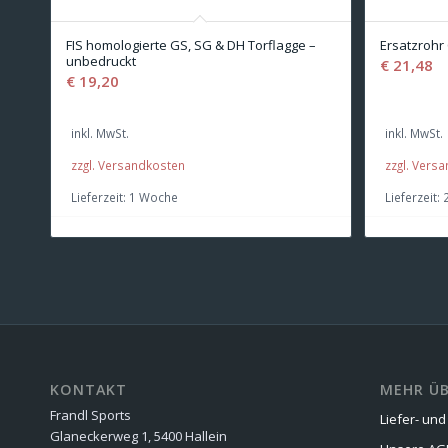
FIS homologierte GS, SG & DH Torflagge –
Ersatzroh
unbedruckt
€
21,48
€
19,20
inkl. MwSt.
inkl. MwSt.
zzgl. Versandkosten
zzgl. Vers
Lieferzeit:
1 Woche
Lieferzeit:
KONTAKT
MEHR ÜB
Frandl Sports
Liefer- un
Glaneckerweg 1, 5400 Hallein