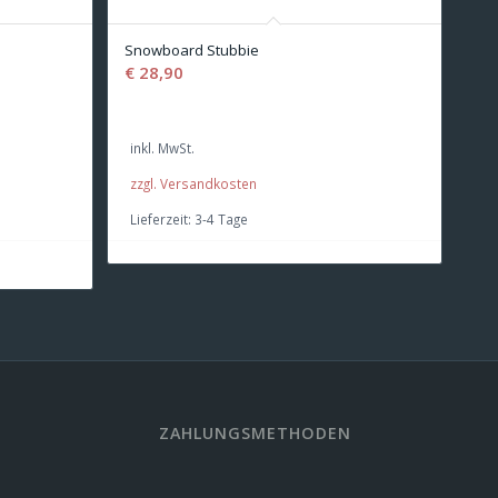
Snowboard Stubbie
€
28,90
inkl. MwSt.
zzgl. Versandkosten
Lieferzeit:
3-4 Tage
ZAHLUNGSMETHODEN