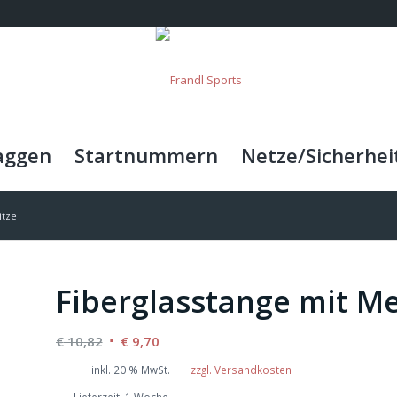
aggen
Startnummern
Netze/Sicherhei
itze
Fiberglasstange mit Me
Ursprünglicher
Aktueller
€
10,82
€
9,70
Preis
Preis
inkl. 20 % MwSt.
zzgl. Versandkosten
war:
ist:
Lieferzeit:
1 Woche