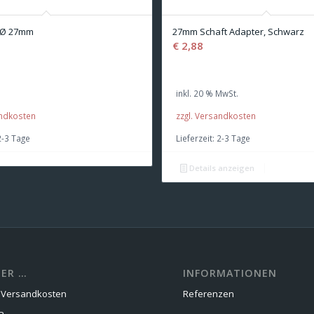
r Ø 27mm
27mm Schaft Adapter, Schwarz
€
2,88
inkl. 20 % MwSt.
andkosten
zzgl. Versandkosten
2-3 Tage
Lieferzeit:
2-3 Tage
Details anzeigen
ER …
INFORMATIONEN
d Versandkosten
Referenzen