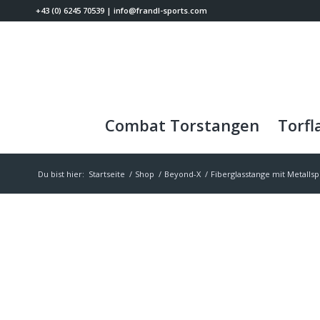
+43 (0) 6245 70539
|
info@frandl-sports.com
Combat Torstangen
Torfl
Du bist hier:
Startseite
/
Shop
/
Beyond-X
/
Fiberglasstange mit Metallsp