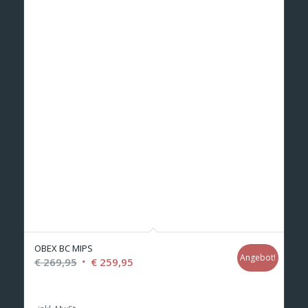
OBEX BC MIPS
Angebot!
Ursprünglicher
Aktueller
€
269,95
€
259,95
Preis
Preis
war:
ist: