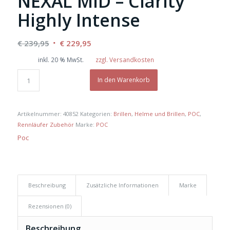
NEXAL MID – Clarity
Highly Intense
Ursprünglicher
Aktueller
€
239,95
€
229,95
Preis
Preis
inkl. 20 % MwSt.
zzgl. Versandkosten
war:
ist:
€ 239,95
€ 229,95.
In den Warenkorb
Artikelnummer:
40852
Kategorien:
Brillen
,
Helme und Brillen
,
POC
,
Rennläufer Zubehör
Marke:
POC
Poc
Beschreibung
Zusätzliche Informationen
Marke
Rezensionen (0)
Beschreibung