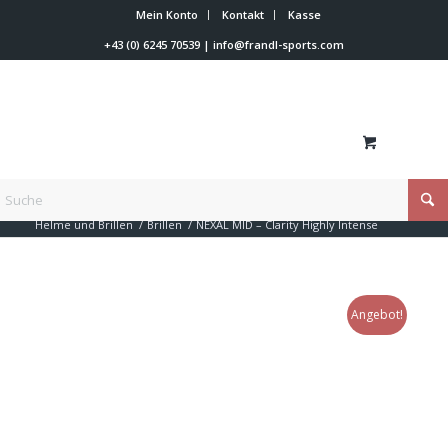
Mein Konto
Kontakt
Kasse
+43 (0) 6245 70539
|
info@frandl-sports.com
Du bist hier:
Startseite
/
Shop
/
Rennläufer Zubehör
/
Helme und Brillen
/
Brillen
/
NEXAL MID – Clarity Highly Intense
Angebot!