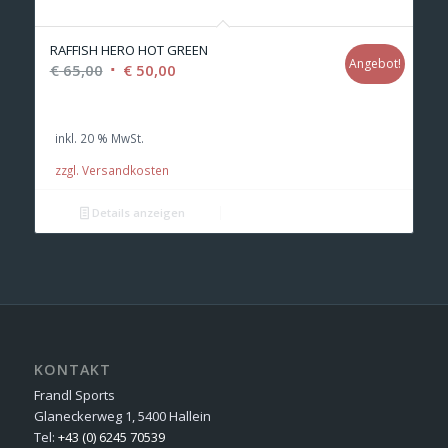
RAFFISH HERO HOT GREEN
Angebot!
Ursprünglicher
Aktueller
€
65,00
€
50,00
Preis
Preis
war:
ist:
inkl. 20 % MwSt.
€ 65,00
€ 50,00.
zzgl. Versandkosten
Details anzeigen
KONTAKT
Frandl Sports
Glaneckerweg 1, 5400 Hallein
Tel:
+43 (0) 6245 70539