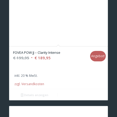
FOVEA POW JJ – Clarity Intense
Angebot!
Ursprünglicher
Aktueller
€
199,95
€
189,95
Preis
Preis
war:
ist:
inkl. 20 % MwSt.
€ 199,95
€ 189,95.
zzgl. Versandkosten
Details anzeigen