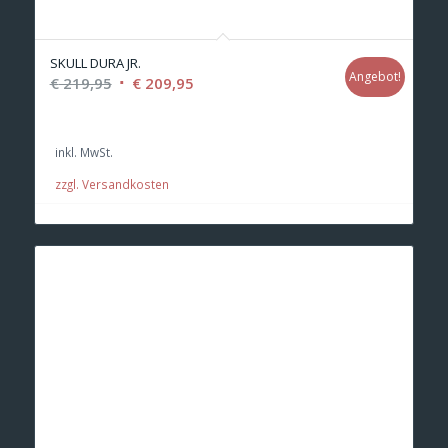
SKULL DURA JR.
Angebot!
Ursprünglicher
Aktueller
€
219,95
€
209,95
Preis
Preis
war:
ist:
inkl. MwSt.
€ 219,95
€ 209,95.
zzgl. Versandkosten