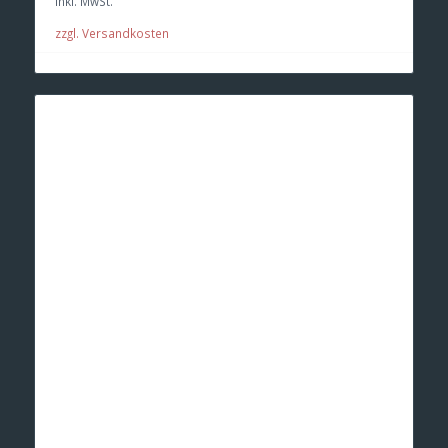
inkl. MwSt.
€ 269,95
€ 259,95.
zzgl. Versandkosten