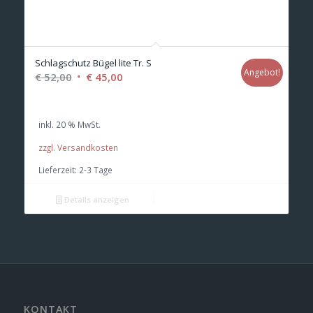
Schlagschutz Bügel lite Tr. S
Angebot!
Ursprünglicher
Aktueller
€
52,00
€
45,00
Preis
Preis
war:
ist:
inkl. 20 % MwSt.
€ 52,00
€ 45,00.
zzgl. Versandkosten
Lieferzeit:
2-3 Tage
Details anzeigen
KONTAKT