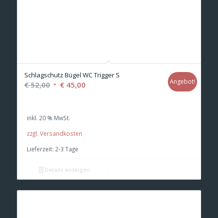
Schlagschutz Bügel WC Trigger S
Angebot!
Ursprünglicher
Aktueller
€
52,00
€
45,00
Preis
Preis
war:
ist:
inkl. 20 % MwSt.
€ 52,00
€ 45,00.
zzgl. Versandkosten
Lieferzeit:
2-3 Tage
Details anzeigen