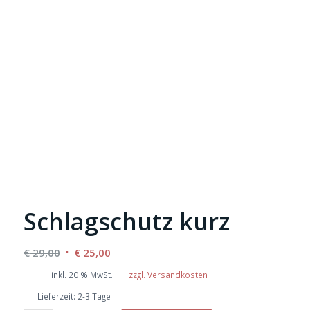
Schlagschutz kurz
Ursprünglicher
Aktueller
€
29,00
€
25,00
Preis
Preis
inkl. 20 % MwSt.
zzgl. Versandkosten
war:
ist:
Lieferzeit:
2-3 Tage
€ 29,00
€ 25,00.