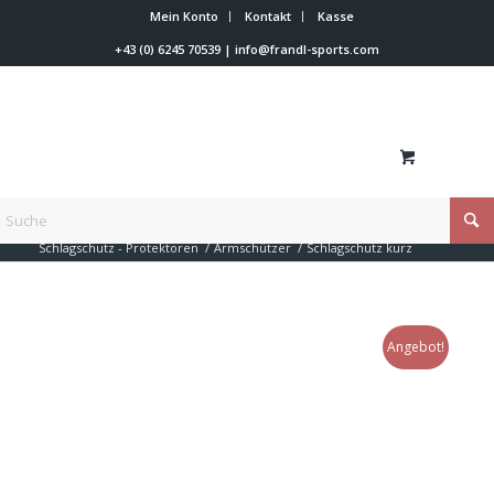
Mein Konto
Kontakt
Kasse
+43 (0) 6245 70539
|
info@frandl-sports.com
Du bist hier:
Startseite
/
Shop
/
Rennläufer Zubehör
/
Schlagschutz - Protektoren
/
Armschützer
/
Schlagschutz kurz
Angebot!