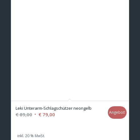
Leki Unterarm-Schlagschützer neongelb
Angebot!
Ursprünglicher
Aktueller
€
89,00
€
79,00
Preis
Preis
war:
ist:
inkl. 20 % MwSt.
€ 89,00
€ 79,00.