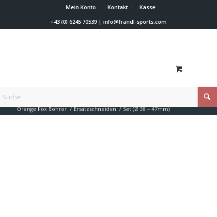
Mein Konto
Kontakt
Kasse
+43 (0) 6245 70539
|
info@frandl-sports.com
Du bist hier:
Startseite
/
Shop
/
Trainer Werkzeuge
/
Orange Fox Bohrer
/
Ersatzschneiden
/
Set (Ø 38 – 47mm)