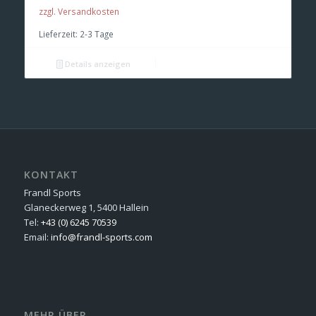
zzgl. Versandkosten
Lieferzeit:
2-3 Tage
Details anzeigen
KONTAKT
Frandl Sports
Glaneckerweg 1, 5400 Hallein
Tel:
+43 (0) 6245 70539
Email:
info@frandl-sports.com
MEHR ÜBER …