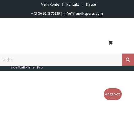
Mein Konto
Kontakt
Kasse
+43 (0) 6245 70539
|
info@frandl-sports.com
Du bist hier:
Startseite
/
Shop
/
Werkzeuge
/
Feilenwinkel
/
Side Wall Planer Pro
Angebot!