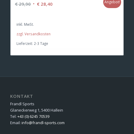
Angebot!
Ursprünglicher
Aktueller
€
29,90
€
28,40
Preis
Preis
war:
ist:
inkl. MwSt.
€ 29,90
€ 28,40.
zzgl. Versandkosten
Lieferzeit:
2-3 Tage
KONTAKT
Frandl Sports
Glaneckerweg 1, 5400 Hallein
Tel:
+43 (0) 6245 70539
Email:
info@frandl-sports.com