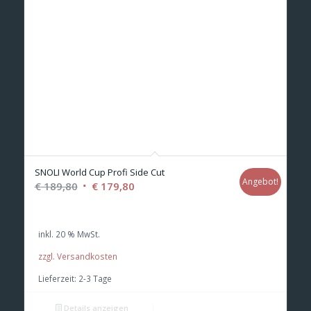
SNOLI World Cup Profi Side Cut
Angebot!
Ursprünglicher
Aktueller
€
189,80
€
179,80
Preis
Preis
war:
ist:
inkl. 20 % MwSt.
€ 189,80
€ 179,80.
zzgl. Versandkosten
Lieferzeit:
2-3 Tage
Details anzeigen