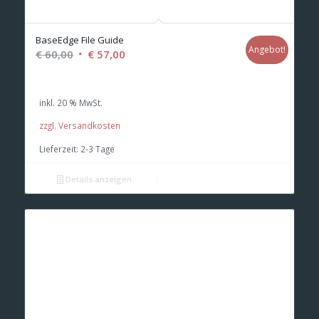
BaseEdge File Guide
Angebot!
Ursprünglicher
Aktueller
€
60,00
€
57,00
Preis
Preis
war:
ist:
inkl. 20 % MwSt.
€ 60,00
€ 57,00.
zzgl. Versandkosten
Lieferzeit:
2-3 Tage
Details anzeigen