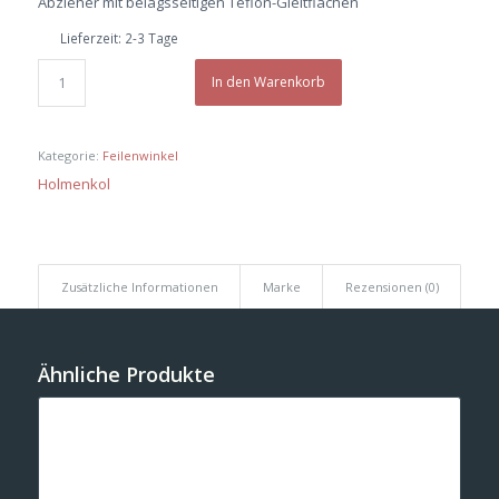
Abzieher mit belagsseitigen Teflon-Gleitflächen
Lieferzeit:
2-3 Tage
In den Warenkorb
Kategorie:
Feilenwinkel
Holmenkol
Zusätzliche Informationen
Marke
Rezensionen (0)
Ähnliche Produkte