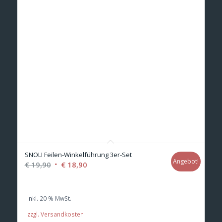
SNOLI Feilen-Winkelführung 3er-Set
Angebot!
Ursprünglicher
Aktueller
€
19,90
€
18,90
Preis
Preis
war:
ist:
inkl. 20 % MwSt.
€ 19,90
€ 18,90.
zzgl. Versandkosten