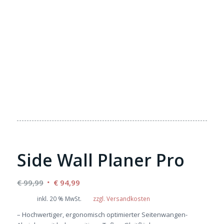
Side Wall Planer Pro
Ursprünglicher
Aktueller
€
99,99
€
94,99
Preis
Preis
inkl. 20 % MwSt.
zzgl. Versandkosten
war:
ist:
– Hochwertiger, ergonomisch optimierter Seitenwangen-
€ 99,99
€ 94,99.