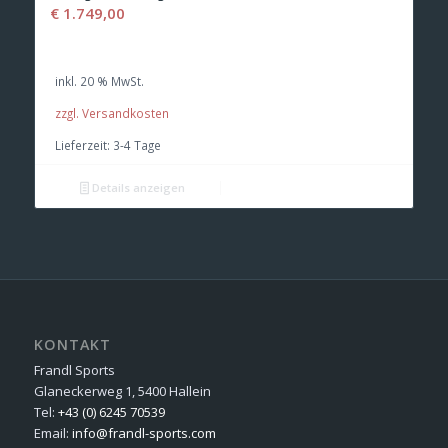
€
1.749,00
inkl. 20 % MwSt.
zzgl. Versandkosten
Lieferzeit:
3-4 Tage
Details anzeigen
KONTAKT
Frandl Sports
Glaneckerweg 1, 5400 Hallein
Tel:
+43 (0) 6245 70539
Email:
info@frandl-sports.com