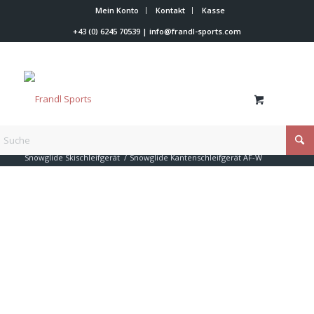
Mein Konto
Kontakt
Kasse
+43 (0) 6245 70539
|
info@frandl-sports.com
Du bist hier:
Startseite
/
Shop
/
Handschleifgeräte
/
Snowglide Skischleifgerät
/
Snowglide Kantenschleifgerät AF-W