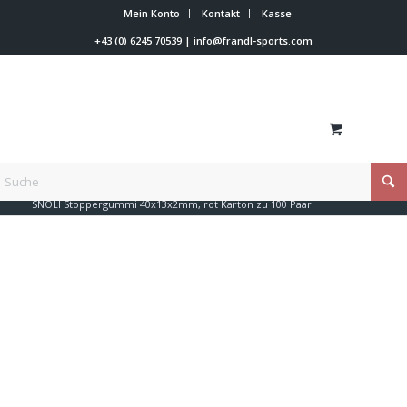
Mein Konto
Kontakt
Kasse
+43 (0) 6245 70539
|
info@frandl-sports.com
Du bist hier:
Startseite
/
Shop
/
Werkzeuge
/
Werkstatt
/
SNOLI Stoppergummi 40x13x2mm, rot Karton zu 100 Paar