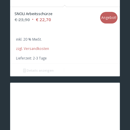
SNOLI Arbeitsschürze
Angebot!
Ursprünglicher
Aktueller
€
23,90
€
22,70
Preis
Preis
war:
ist:
inkl. 20 % MwSt.
€ 23,90
€ 22,70.
zzgl. Versandkosten
Lieferzeit:
2-3 Tage
Details anzeigen