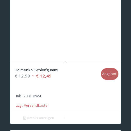
Holmenkol Schleifgummi
Angebot!
Ursprünglicher
Aktueller
€
12,99
€
12,49
Preis
Preis
war:
ist:
inkl. 20 % MwSt.
€ 12,99
€ 12,49.
zzgl. Versandkosten
Details anzeigen