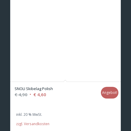
SNOLI Skibelag Polish
Angebot!
Ursprünglicher
Aktueller
€
4,90
€
4,60
Preis
Preis
war:
ist:
inkl. 20 % MwSt.
€ 4,90
€ 4,60.
zzgl. Versandkosten