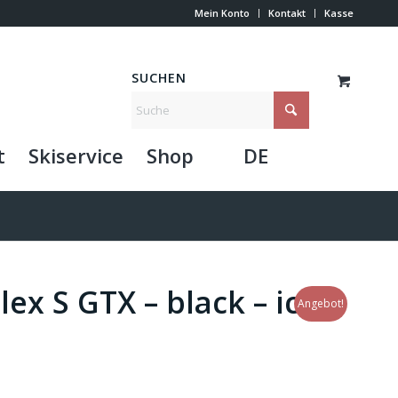
Mein Konto
Kontakt
Kasse
SUCHEN
t
Skiservice
Shop
DE
ex S GTX – black – ice
Angebot!