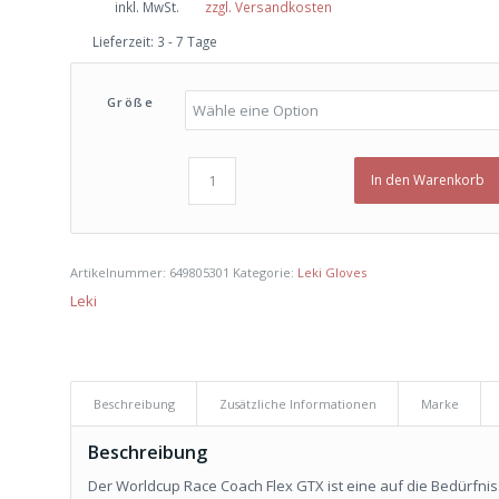
inkl. MwSt.
zzgl. Versandkosten
war:
ist:
Lieferzeit:
3 - 7 Tage
€ 179,00
€ 170,00.
Größe
In den Warenkorb
Artikelnummer:
649805301
Kategorie:
Leki Gloves
Leki
Beschreibung
Zusätzliche Informationen
Marke
Beschreibung
Der Worldcup Race Coach Flex GTX ist eine auf die Bedürfni