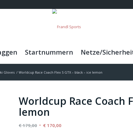
aggen
Startnummern
Netze/Sicherhei
ki Gloves
/
Worldcup Race Coach Flex S GTX – black – ice lemon
Worldcup Race Coach Fl
lemon
Ursprünglicher
Aktueller
€
179,00
€
170,00
Preis
Preis