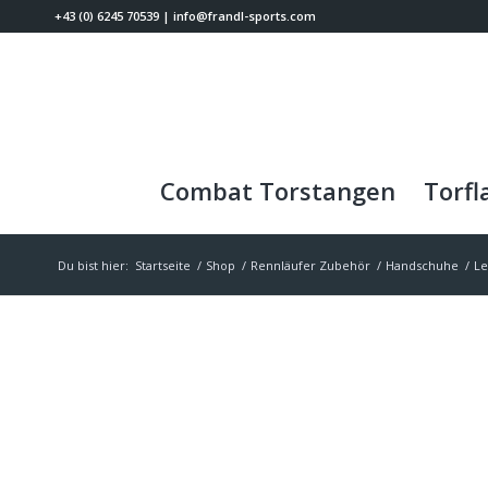
+43 (0) 6245 70539
|
info@frandl-sports.com
Combat Torstangen
Torfl
Du bist hier:
Startseite
/
Shop
/
Rennläufer Zubehör
/
Handschuhe
/
Le