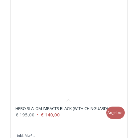
HERO SLALOM IMPACTS BLACK (WITH CHINGUARD)
Angebot!
Ursprünglicher
Aktueller
€
195,00
€
140,00
Preis
Preis
war:
ist:
inkl. MwSt.
€ 195,00
€ 140,00.