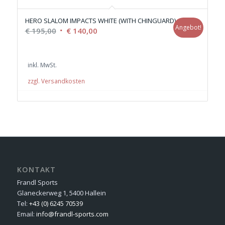
HERO SLALOM IMPACTS WHITE (WITH CHINGUARD)
Angebot!
Ursprünglicher
Aktueller
€
195,00
€
140,00
Preis
Preis
war:
ist:
inkl. MwSt.
€ 195,00
€ 140,00.
zzgl. Versandkosten
KONTAKT
Frandl Sports
Glaneckerweg 1, 5400 Hallein
Tel:
+43 (0) 6245 70539
Email:
info@frandl-sports.com