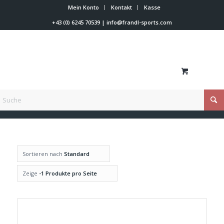
Mein Konto
Kontakt
Kasse
+43 (0) 6245 70539
|
info@frandl-sports.com
Du bist hier:
Startseite
/
L (59-63)
Sortieren nach
Standard
Zeige
-1 Produkte pro Seite