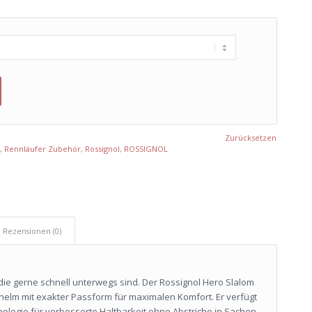
Zurücksetzen
,
Rennläufer Zubehör
,
Rossignol
,
ROSSIGNOL
Rezensionen (0)
die gerne schnell unterwegs sind. Der Rossignol Hero Slalom
helm mit exakter Passform für maximalen Komfort. Er verfügt
ologie für verbesserte Haltbarkeit ohne Abstriche in Sachen