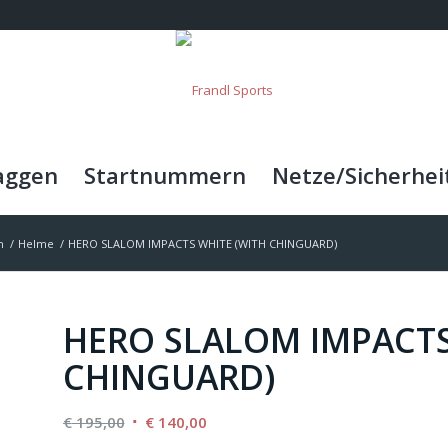
aggen
Startnummern
Netze/Sicherhei
n
/
Helme
/
HERO SLALOM IMPACTS WHITE (WITH CHINGUARD)
HERO SLALOM IMPACTS
CHINGUARD)
Ursprünglicher
Aktueller
€
195,00
€
140,00
Preis
Preis