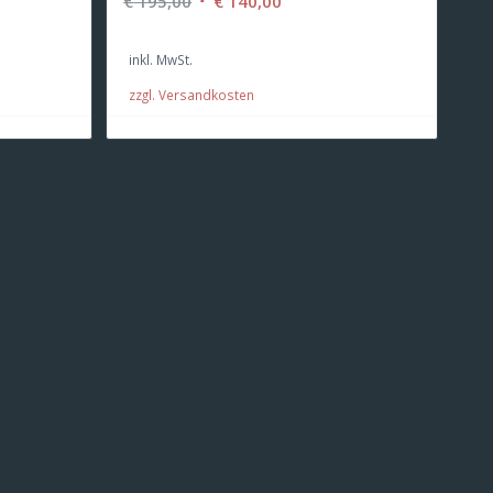
Ursprünglicher
Aktueller
€
195,00
€
140,00
Preis
Preis
war:
ist:
inkl. MwSt.
.
€ 195,00
€ 140,00.
zzgl. Versandkosten