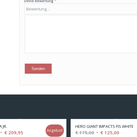
*
Deine Bewertung
 JR.
HERO GIANT IMPACTS FIS WHITE
Angebot!
Ursprünglicher
Aktueller
Ursprünglicher
Aktuelle
€
209,95
€
175,00
€
125,00