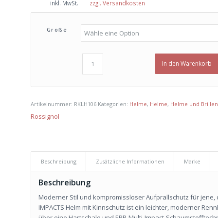
inkl. MwSt.
zzgl. Versandkosten
war:
ist:
€ 195,00
€ 140,00.
Größe
In den Warenkorb
Artikelnummer:
RKLH106
Kategorien:
Helme
,
Helme
,
Helme und Brillen
Rossignol
Beschreibung
Zusätzliche Informationen
Marke
Beschreibung
Moderner Stil und kompromissloser Aufprallschutz für jene, 
IMPACTS Helm mit Kinnschutz ist ein leichter, moderner Renn
über eine Hartschale und EPP-Multi-Impact-Schaumstofftechn