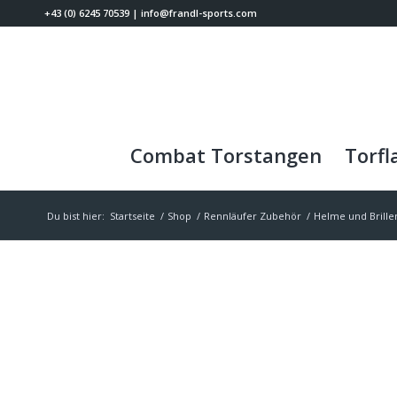
+43 (0) 6245 70539
|
info@frandl-sports.com
Combat Torstangen
Torfl
Du bist hier:
Startseite
/
Shop
/
Rennläufer Zubehör
/
Helme und Brille