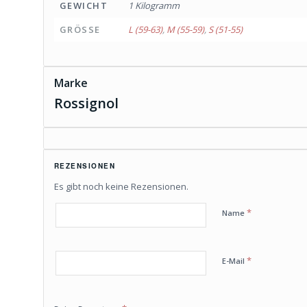
GEWICHT
1 Kilogramm
GRÖSSE
L (59-63)
,
M (55-59)
,
S (51-55)
Marke
Rossignol
REZENSIONEN
Es gibt noch keine Rezensionen.
*
Name
*
E-Mail