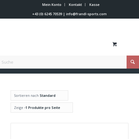
Mein Konto
Kontakt
Kasse
+43 (0) 6245 70539
|
info@frandl-sports.com
Du bist hier:
Startseite
/
Shop
/
Skiwachs
/
Swix
/
Rennwachse
Sortieren nach
Standard
Zeige
-1 Produkte pro Seite