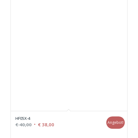
HF05X-4
Angebot!
Ursprünglicher
Aktueller
€
40,00
€
38,00
Preis
Preis