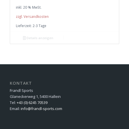
war:
ist:
inkl. 20 % MwSt.
€ 40,00
€ 38,00.
zzgl. Versandkosten
Lieferzeit:
2-3 Tage
Details anzeigen
KONTAKT
Frandl Sports
Glaneckerweg 1, 5400 Hallein
Tel:
+43 (0) 6245 70539
Email:
info@frandl-sports.com