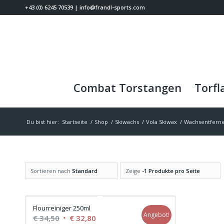
+43 (0) 6245 70539
|
info@frandl-sports.com
Combat Torstangen
Torfl
Du bist hier:
Startseite
/
Shop
/
Skiwachs
/
Vola Skiwax
/
Wachsentfern
Sortieren nach
Standard
Zeige
-1 Produkte pro Seite
Flourreiniger 250ml
Angebot!
Ursprünglicher
Aktueller
€
34,50
€
32,80