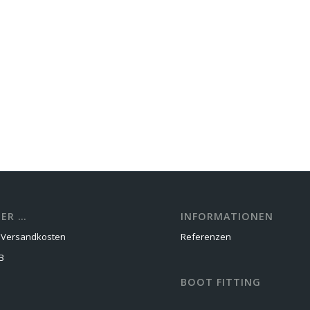
ER …
INFORMATIONEN
d Versandkosten
Referenzen
B
BOOT FITTING