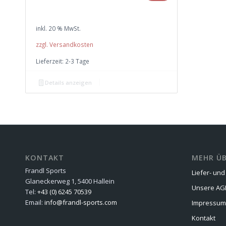
Preis
Preis
war:
ist:
inkl. 20 % MwSt.
€ 34,50
€ 32,80.
zzgl. Versandkosten
Lieferzeit:
2-3 Tage
Details anzeigen
KONTAKT
MEHR ÜB
Frandl Sports
Liefer- un
Glaneckerweg 1, 5400 Hallein
Unsere AG
Tel:
+43 (0) 6245 70539
Email:
info@frandl-sports.com
Impressum
Kontakt