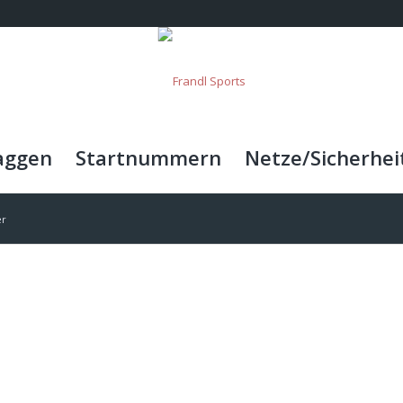
aggen
Startnummern
Netze/Sicherhei
er