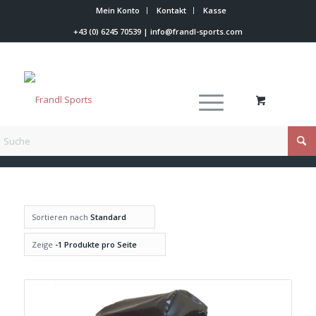
Mein Konto
Kontakt
Kasse
+43 (0) 6245 70539
|
info@frandl-sports.com
Du bist hier:
Startseite
/
Shop
/
Trainer Werkzeuge
/
Taschen
Sortieren nach
Standard
Zeige
-1 Produkte pro Seite