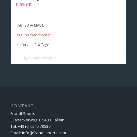
€
69,60
inkl. 20 % MwSt.
zzgl. Versandkosten
Lieferzeit:
3-4 Tage
Details anzeigen
KONTAKT
Frandl Sports
Glaneckerweg 1, 5400 Hallein
Tel:
+43 (0) 6245 70539
Email:
info@frandl-sports.com