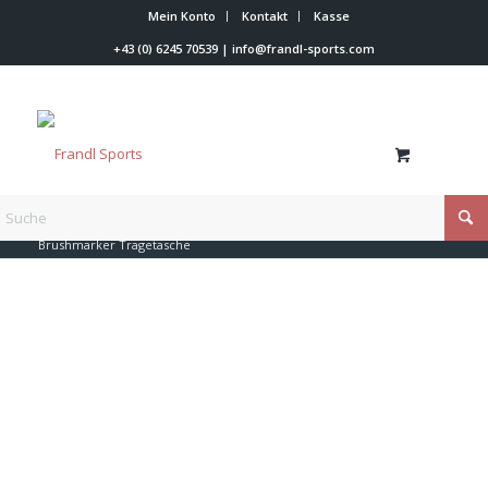
Mein Konto
Kontakt
Kasse
+43 (0) 6245 70539
|
info@frandl-sports.com
Du bist hier:
Startseite
/
Shop
/
Trainer Werkzeuge
/
Taschen
/
Brushmarker Tragetasche