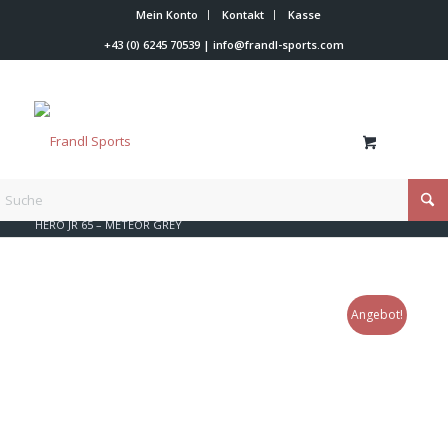
Mein Konto
Kontakt
Kasse
+43 (0) 6245 70539
|
info@frandl-sports.com
Du bist hier:
Startseite
/
Shop
/
Rossignol
/
Rossignol Skischuhe
/
HERO JR 65 – METEOR GREY
Angebot!