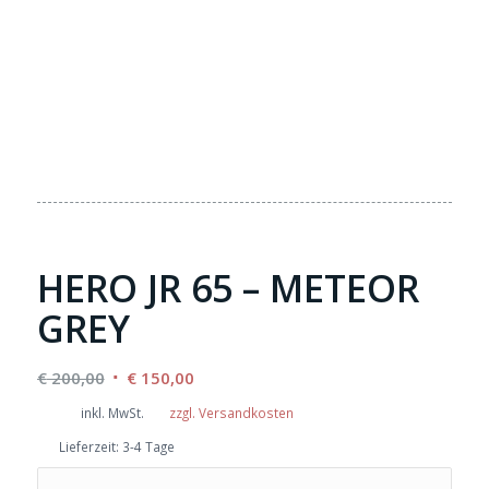
HERO JR 65 – METEOR
GREY
Ursprünglicher
Aktueller
€
200,00
€
150,00
Preis
Preis
inkl. MwSt.
zzgl. Versandkosten
war:
ist:
Lieferzeit:
3-4 Tage
€ 200,00
€ 150,00.