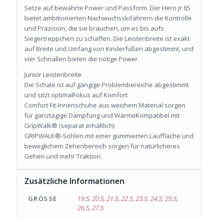
Setze auf bewährte Power und Passform. Der Hero Jr 65
bietet ambitionierten Nachwuchsskifahrern die Kontrolle
und Präzision, die sie brauchen, um es bis aufs
Siegertreppchen zu schaffen. Die Leistenbreite ist exakt
auf Breite und Umfang von Kinderfüßen abgestimmt, und
vier Schnallen bieten die nötige Power
Junior Leistenbreite
Die Schale ist auf gängige Problembereiche abgestimmt
und sitzt optimalFokus auf Komfort
Comfort Fit-Innenschuhe aus weichem Material sorgen
für ganztägige Dämpfung und WärmeKompatibel mit
GripWalk® (separat erhältlich)
GRIPWALK®-Sohlen mit einer gummierten Lauffläche und
beweglichem Zehenbereich sorgen für natürlicheres
Gehen und mehr Traktion.
Zusätzliche Informationen
GRÖSSE
19.5
,
20.5
,
21.5
,
22.5
,
23.5
,
24.5
,
25.5
,
26.5
,
27.5