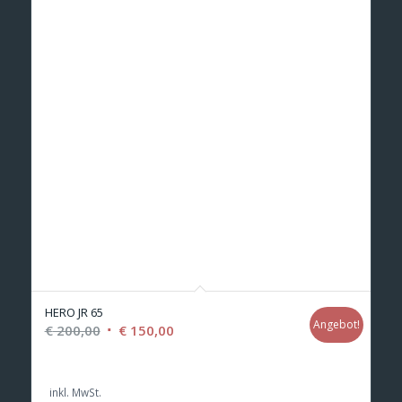
HERO JR 65
Angebot!
Ursprünglicher
Aktueller
€
200,00
€
150,00
Preis
Preis
war:
ist:
inkl. MwSt.
€ 200,00
€ 150,00.