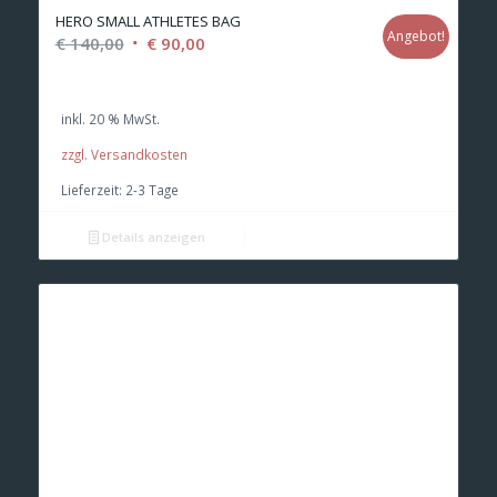
HERO SMALL ATHLETES BAG
Angebot!
Ursprünglicher
Aktueller
€
140,00
€
90,00
Preis
Preis
war:
ist:
inkl. 20 % MwSt.
€ 140,00
€ 90,00.
zzgl. Versandkosten
Lieferzeit:
2-3 Tage
Details anzeigen