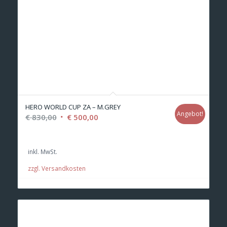
HERO WORLD CUP ZA – M.GREY
Angebot!
Ursprünglicher
Aktueller
€
830,00
€
500,00
Preis
Preis
war:
ist:
inkl. MwSt.
€ 830,00
€ 500,00.
zzgl. Versandkosten