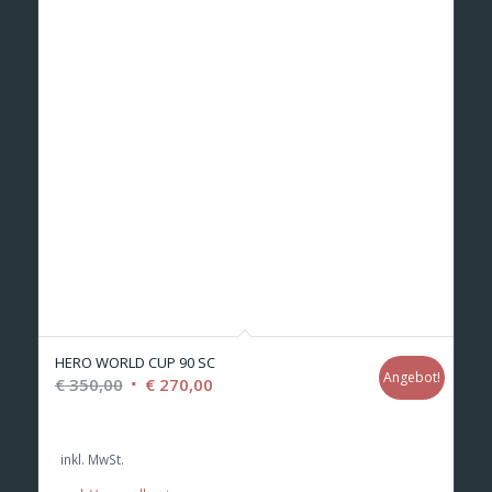
HERO WORLD CUP 90 SC
Angebot!
Ursprünglicher
Aktueller
€
350,00
€
270,00
Preis
Preis
war:
ist:
inkl. MwSt.
€ 350,00
€ 270,00.