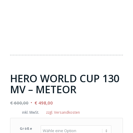
HERO WORLD CUP 130
MV – METEOR
Ursprünglicher
Aktueller
€
600,00
€
498,00
Preis
Preis
inkl. MwSt.
zzgl. Versandkosten
war:
ist:
€ 600,00
€ 498,00.
Größe