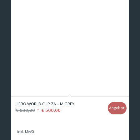
HERO WORLD CUP ZA – M.GREY
Angebot!
Ursprünglicher
Aktueller
€
830,00
€
500,00
Preis
Preis
war:
ist:
inkl. MwSt.
€ 830,00
€ 500,00.