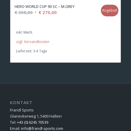
HERO WORLD CUP 90 SC – M.GREY
Angebot!
Ursprünglicher
Aktueller
€
350,00
€
270,00
Preis
Preis
war:
ist:
inkl. MwSt.
€ 350,00
€ 270,00.
zzgl. Versandkosten
Lieferzeit:
3-4 Tage
KONTAKT
Frandl Sports
Glaneckerweg 1, 5400 Hallein
Tel:
+43 (0) 6245 70539
Email:
info@frandl-sports.com