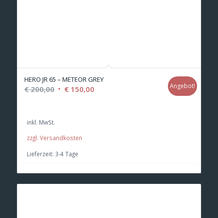
HERO JR 65 – METEOR GREY
Angebot!
Ursprünglicher
Aktueller
€
200,00
€
150,00
Preis
Preis
war:
ist:
inkl. MwSt.
€ 200,00
€ 150,00.
zzgl. Versandkosten
Lieferzeit:
3-4 Tage