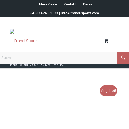
Mein Konto
Kontakt
Kasse
+43 (0) 6245 70539
|
info@frandl-sports.com
Du bist hier:
Startseite
/
Shop
/
Rossignol
/
Rossignol Skischuhe
/
HERO WORLD CUP 130 MV – METEOR
Angebot!