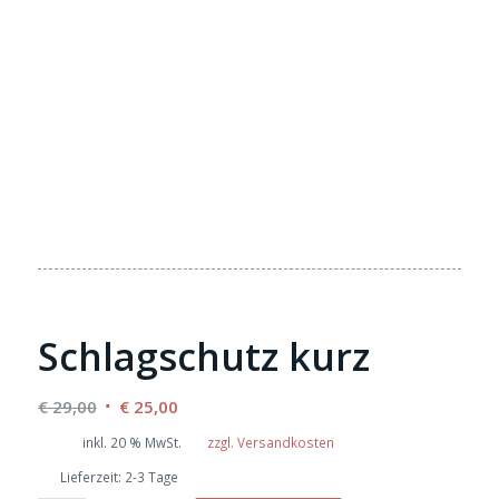
Schlagschutz kurz
Ursprünglicher
Aktueller
€
29,00
€
25,00
Preis
Preis
inkl. 20 % MwSt.
zzgl. Versandkosten
war:
ist:
Lieferzeit:
2-3 Tage
€ 29,00
€ 25,00.