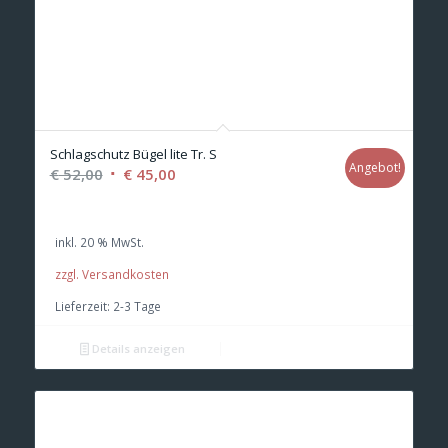
Schlagschutz Bügel lite Tr. S
Angebot!
Ursprünglicher
Aktueller
€
52,00
€
45,00
Preis
Preis
war:
ist:
inkl. 20 % MwSt.
€ 52,00
€ 45,00.
zzgl. Versandkosten
Lieferzeit:
2-3 Tage
Details anzeigen