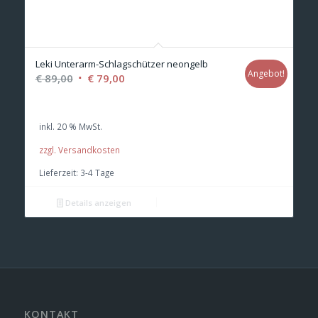
Leki Unterarm-Schlagschützer neongelb
Angebot!
Ursprünglicher
Aktueller
€
89,00
€
79,00
Preis
Preis
war:
ist:
inkl. 20 % MwSt.
€ 89,00
€ 79,00.
zzgl. Versandkosten
Lieferzeit:
3-4 Tage
Details anzeigen
KONTAKT