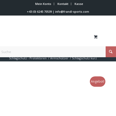
Mein Konto
Kontakt
Kasse
+43 (0) 6245 70539
|
info@frandl-sports.com
Du bist hier:
Startseite
/
Shop
/
Rennläufer Zubehör
/
Schlagschutz - Protektoren
/
Armschützer
/
Schlagschutz kurz
Angebot!