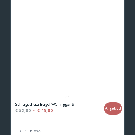
Schlagschutz Bügel WC Trigger S
Angebot!
Ursprünglicher
Aktueller
€
52,00
€
45,00
Preis
Preis
war:
ist:
inkl. 20 % MwSt.
€ 52,00
€ 45,00.