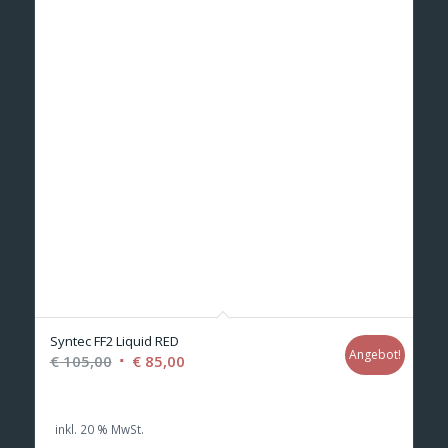
Syntec FF2 Liquid RED
Angebot!
Ursprünglicher
Aktueller
€
105,00
€
85,00
Preis
Preis
war:
ist:
inkl. 20 % MwSt.
€ 105,00
€ 85,00.