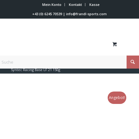
Mein Konto
Kontakt
Kasse
+43 (0) 6245 70539
|
info@frandl-sports.com
Du bist hier:
Startseite
/
Shop
/
Skiwachs
/
Holmenkol
/
Syntec Racing Base LF 21 150g
Angebot!