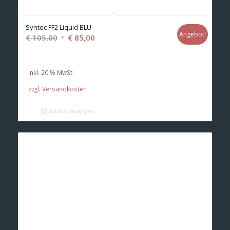
Syntec FF2 Liquid BLU
Angebot!
Ursprünglicher
Aktueller
€
105,00
€
85,00
Preis
Preis
war:
ist:
inkl. 20 % MwSt.
€ 105,00
€ 85,00.
zzgl. Versandkosten
Details anzeigen