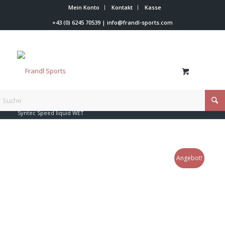
Mein Konto
Kontakt
Kasse
+43 (0) 6245 70539
|
info@frandl-sports.com
Du bist hier:
Startseite
/
Shop
/
Skiwachs
/
Holmenkol
/
Syntec Speed liquid WET
Angebot!