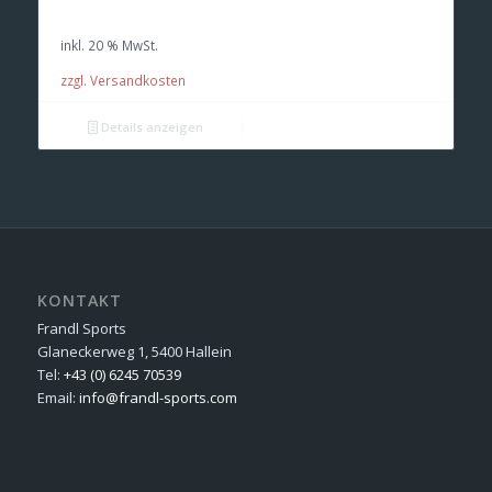
war:
ist:
inkl. 20 % MwSt.
€ 20,00
€ 18,00.
zzgl. Versandkosten
Details anzeigen
KONTAKT
Frandl Sports
Glaneckerweg 1, 5400 Hallein
Tel:
+43 (0) 6245 70539
Email:
info@frandl-sports.com