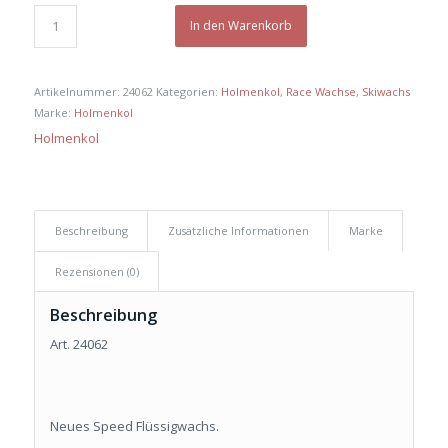
war:
ist:
€ 100,00
€ 80,00.
In den Warenkorb
Artikelnummer:
24062
Kategorien:
Holmenkol
,
Race Wachse
,
Skiwachs
Marke:
Holmenkol
Holmenkol
Beschreibung
Zusätzliche Informationen
Marke
Rezensionen (0)
Beschreibung
Art. 24062
Neues Speed Flüssigwachs.