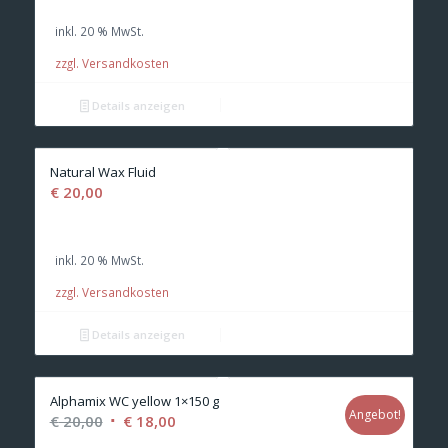
inkl. 20 % MwSt.
zzgl. Versandkosten
Details anzeigen
Natural Wax Fluid
€
20,00
inkl. 20 % MwSt.
zzgl. Versandkosten
Details anzeigen
Alphamix WC yellow 1×150 g
Angebot!
Ursprünglicher
Aktueller
€
20,00
€
18,00
Preis
Preis