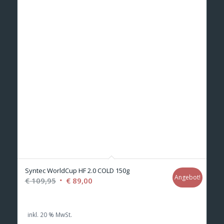
Syntec WorldCup HF 2.0 COLD 150g
Angebot!
Ursprünglicher
Aktueller
€
109,95
€
89,00
Preis
Preis
war:
ist:
inkl. 20 % MwSt.
€ 109,95
€ 89,00.