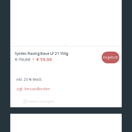
Syntec Racing Base LF 21 150g
Angebot!
Ursprünglicher
Aktueller
€
70,00
€
59,00
Preis
Preis
war:
ist:
inkl. 20 % MwSt.
€ 70,00
€ 59,00.
zzgl. Versandkosten
Details anzeigen