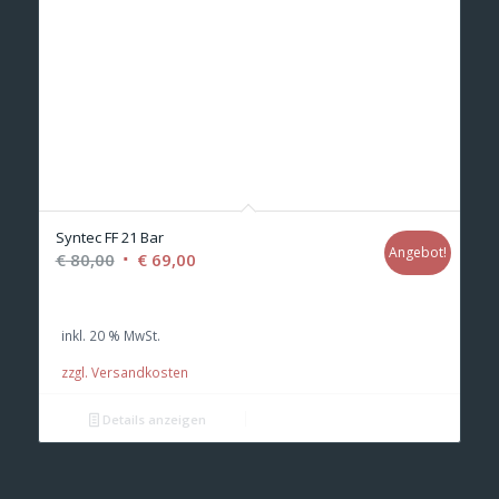
Syntec FF 21 Bar
Angebot!
Ursprünglicher
Aktueller
€
80,00
€
69,00
Preis
Preis
war:
ist:
inkl. 20 % MwSt.
€ 80,00
€ 69,00.
zzgl. Versandkosten
Details anzeigen