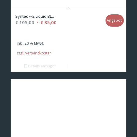
Syntec FF2 Liquid BLU
Angebot!
Ursprünglicher
Aktueller
€
105,00
€
85,00
Preis
Preis
war:
ist:
inkl. 20 % MwSt.
€ 105,00
€ 85,00.
zzgl. Versandkosten
Details anzeigen