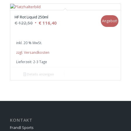
HF Rot Liquid 250ml
Angebot!
Ursprünglicher
Aktueller
€
122,50
€
116,40
Preis
Preis
war:
ist:
inkl. 20 % MwSt.
€ 122,50
€ 116,40.
zzgl. Versandkosten
Lieferzeit:
2-3 Tage
Details anzeigen
KONTAKT
Frandl Sports