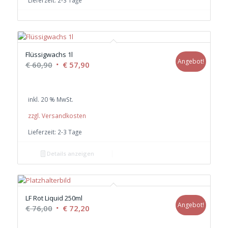
Flüssigwachs 1l
Angebot!
Ursprünglicher
Aktueller
€
60,90
€
57,90
Preis
Preis
war:
ist:
inkl. 20 % MwSt.
€ 60,90
€ 57,90.
zzgl. Versandkosten
Lieferzeit:
2-3 Tage
Details anzeigen
LF Rot Liquid 250ml
Angebot!
Ursprünglicher
Aktueller
€
76,00
€
72,20
Preis
Preis