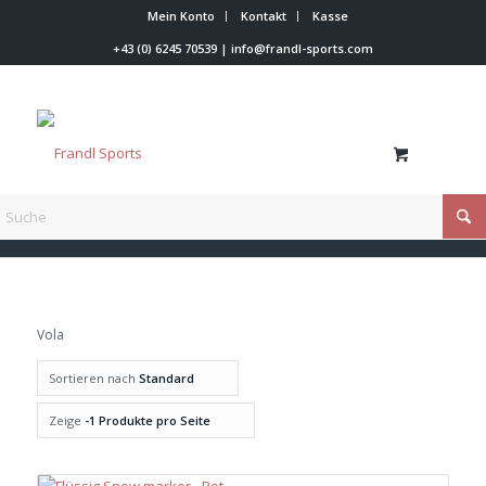
Mein Konto
Kontakt
Kasse
+43 (0) 6245 70539
|
info@frandl-sports.com
Du bist hier:
Startseite
/
Vola
Vola
Sortieren nach
Standard
Zeige
-1 Produkte pro Seite