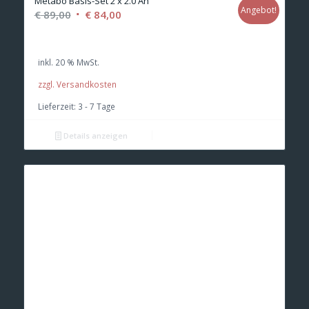
Metabo Basis-Set 2 x 2.0 Ah
Angebot!
Ursprünglicher
Aktueller
€
89,00
€
84,00
Preis
Preis
war:
ist:
inkl. 20 % MwSt.
€ 89,00
€ 84,00.
zzgl. Versandkosten
Lieferzeit:
3 - 7 Tage
Details anzeigen