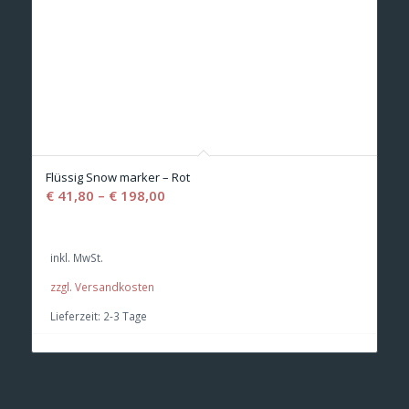
Flüssig Snow marker – Rot
€
41,80
–
€
198,00
inkl. MwSt.
zzgl. Versandkosten
Lieferzeit:
2-3 Tage