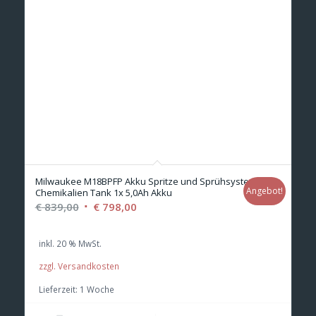
Milwaukee M18BPFP Akku Spritze und Sprühsystem
Angebot!
Chemikalien Tank 1x 5,0Ah Akku
Ursprünglicher
Aktueller
€
839,00
€
798,00
Preis
Preis
war:
ist:
inkl. 20 % MwSt.
€ 839,00
€ 798,00.
zzgl. Versandkosten
Lieferzeit:
1 Woche