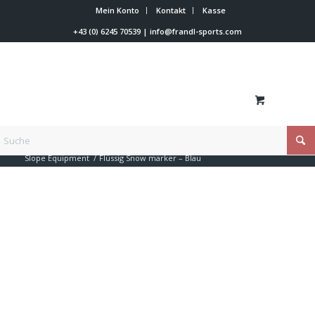
Mein Konto
Kontakt
Kasse
+43 (0) 6245 70539
|
info@frandl-sports.com
Du bist hier:
Startseite
/
Shop
/
Trainer Werkzeuge
/
Slope Equipment
/
Flüssig Snow marker – Blau