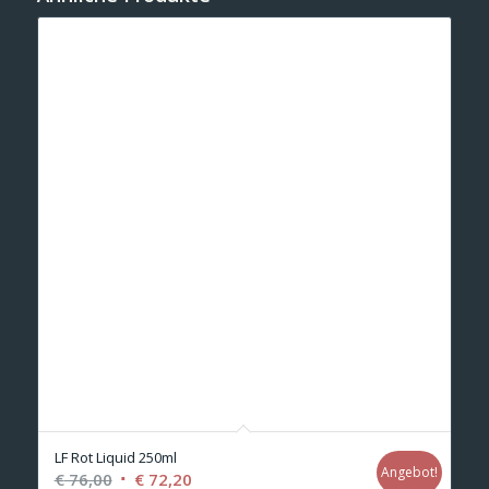
LF Rot Liquid 250ml
Angebot!
Ursprünglicher
Aktueller
€
76,00
€
72,20