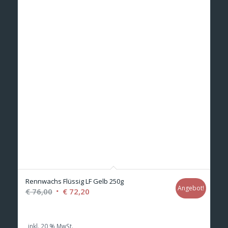
Rennwachs Flüssig LF Gelb 250g
Angebot!
Ursprünglicher
Aktueller
€
76,00
€
72,20
Preis
Preis
war:
ist:
inkl. 20 % MwSt.
€ 76,00
€ 72,20.