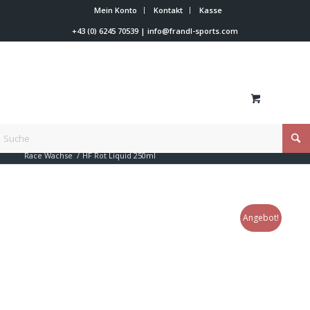
Mein Konto
Kontakt
Kasse
+43 (0) 6245 70539
|
info@frandl-sports.com
Du bist hier:
Startseite
/
Shop
/
Skiwachs
/
Vola Skiwax
/
Race Wachse
/
HF Rot Liquid 250ml
Angebot!