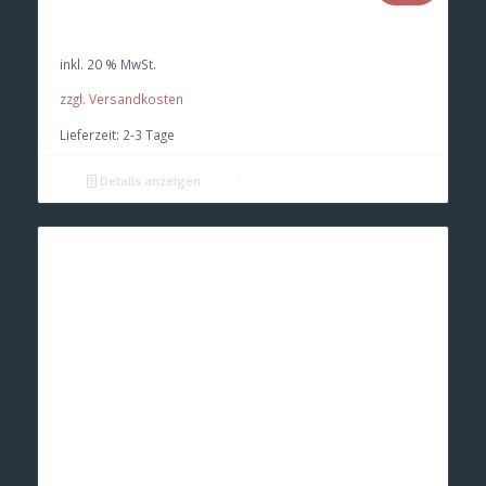
Preis
Preis
war:
ist:
inkl. 20 % MwSt.
€ 76,00
€ 72,20.
zzgl. Versandkosten
Lieferzeit:
2-3 Tage
Details anzeigen