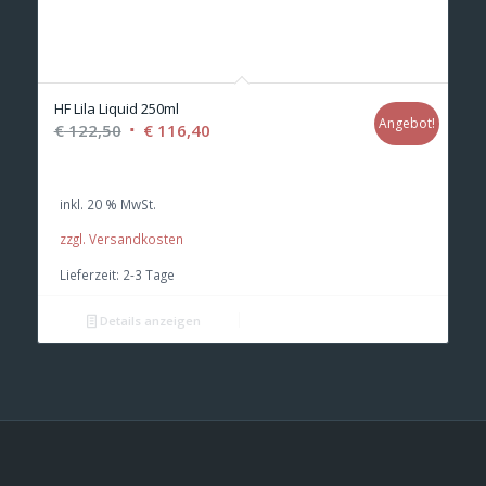
HF Lila Liquid 250ml
Angebot!
Ursprünglicher
Aktueller
€
122,50
€
116,40
Preis
Preis
war:
ist:
inkl. 20 % MwSt.
€ 122,50
€ 116,40.
zzgl. Versandkosten
Lieferzeit:
2-3 Tage
Details anzeigen