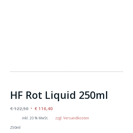
HF Rot Liquid 250ml
Ursprünglicher
Aktueller
€
122,50
€
116,40
Preis
Preis
inkl. 20 % MwSt.
zzgl. Versandkosten
war:
ist:
250ml
€ 122,50
€ 116,40.