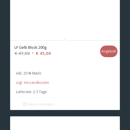
LF Gelb Block 200g
Angebot!
Ursprünglicher
Aktueller
€
47,50
€
45,00
Preis
Preis
war:
ist:
inkl. 20 % MwSt.
€ 47,50
€ 45,00.
zzgl. Versandkosten
Lieferzeit:
2-3 Tage
Details anzeigen