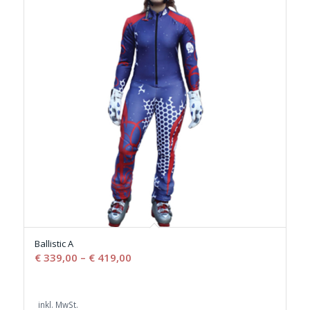
Ballistic A
€
339,00
–
€
419,00
inkl. MwSt.