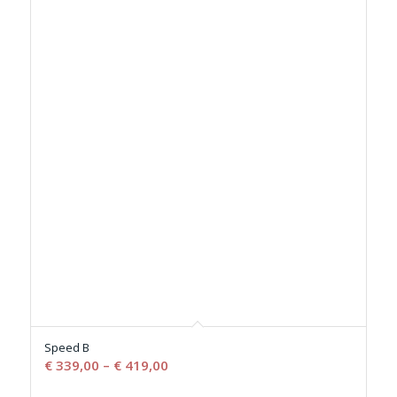
Speed B
€
339,00
–
€
419,00