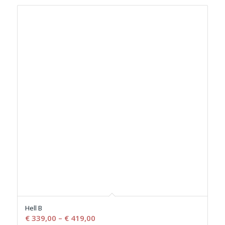
Hell B
€
339,00
–
€
419,00