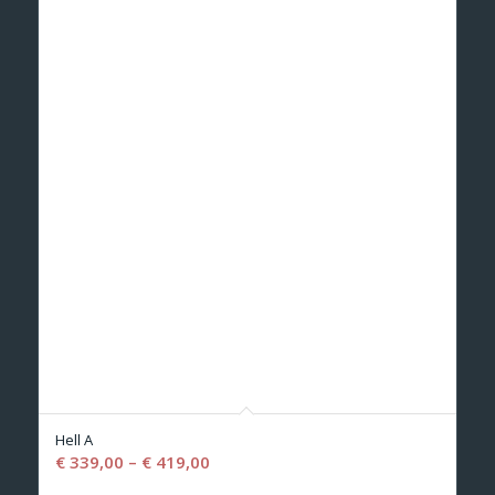
Hell A
€
339,00
–
€
419,00