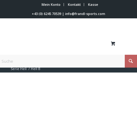
Mein Konto
Kontakt
Kasse
+43 (0) 6245 70539
|
info@frandl-sports.com
Du bist hier:
Startseite
/
Shop
/
Beyond-X
/
Beyond-X Rennanzüge
/
Serie Hell
/
Hell B