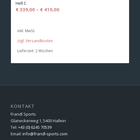
Hell C
€
339,00
–
€
419,00
inkl. MwSt.
zzgl. Versandkosten
Lieferzeit:
2 Wochen
KONTAKT
Frandl Sports
Glaneckerweg 1, 5400 Hallein
Tel:
+43 (0) 6245 70539
Email:
info@frandl-sports.com