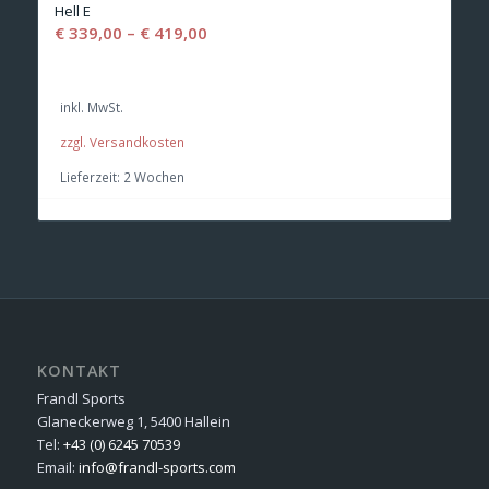
Hell E
€
339,00
–
€
419,00
inkl. MwSt.
zzgl. Versandkosten
Lieferzeit:
2 Wochen
KONTAKT
Frandl Sports
Glaneckerweg 1, 5400 Hallein
Tel:
+43 (0) 6245 70539
Email:
info@frandl-sports.com