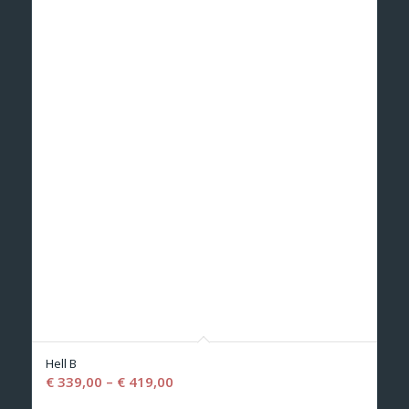
Hell B
€
339,00
–
€
419,00