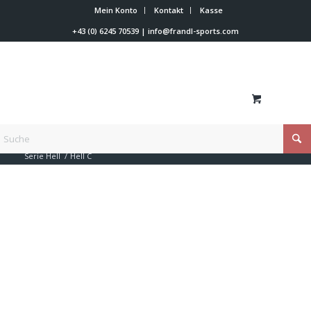
Mein Konto
Kontakt
Kasse
+43 (0) 6245 70539
|
info@frandl-sports.com
Du bist hier:
Startseite
/
Shop
/
Beyond-X
/
Beyond-X Rennanzüge
/
Serie Hell
/
Hell C