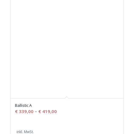
Ballistic A
€
339,00
–
€
419,00
inkl. MwSt.