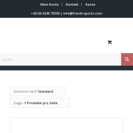
Mein Konto
Kontakt
Kasse
+43 (0) 6245 70539
|
info@frandl-sports.com
Du bist hier:
Startseite
/
XS
Sortieren nach
Standard
Zeige
-1 Produkte pro Seite