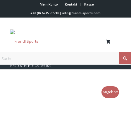
Mein Konto
Kontakt
Kasse
+43 (0) 6245 70539
|
info@frandl-sports.com
Du bist hier:
Startseite
/
Shop
/
Rossignol
/
Hero FIS Ski (R22)
/
HERO ATHLETE GS 185 R22
Angebot!