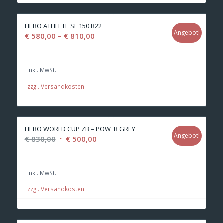
HERO ATHLETE SL 150 R22
Angebot!
€
580,00
–
€
810,00
inkl. MwSt.
zzgl. Versandkosten
HERO WORLD CUP ZB – POWER GREY
Angebot!
Ursprünglicher
Aktueller
€
830,00
€
500,00
Preis
Preis
war:
ist:
inkl. MwSt.
€ 830,00
€ 500,00.
zzgl. Versandkosten