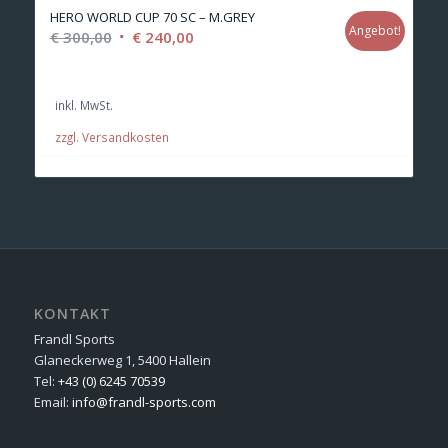
HERO WORLD CUP 70 SC – M.GREY
Angebot!
Ursprünglicher
Aktueller
€
300,00
€
240,00
Preis
Preis
war:
ist:
inkl. MwSt.
€ 300,00
€ 240,00.
zzgl. Versandkosten
KONTAKT
Frandl Sports
Glaneckerweg 1, 5400 Hallein
Tel:
+43 (0) 6245 70539
Email:
info@frandl-sports.com