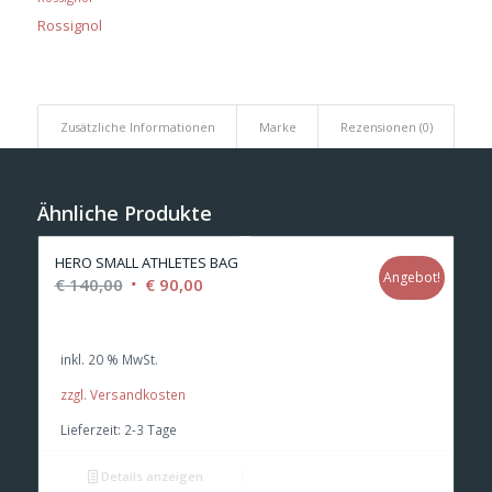
Rossignol
Zusätzliche Informationen
Marke
Rezensionen (0)
Ähnliche Produkte
HERO SMALL ATHLETES BAG
Angebot!
Ursprünglicher
Aktueller
€
140,00
€
90,00
Preis
Preis
war:
ist:
inkl. 20 % MwSt.
€ 140,00
€ 90,00.
zzgl. Versandkosten
Lieferzeit:
2-3 Tage
Details anzeigen