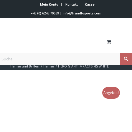
Mein Konto
Kontakt
Kasse
+43 (0) 6245 70539
|
info@frandl-sports.com
Du bist hier:
Startseite
/
Shop
/
Rennläufer Zubehör
/
Helme und Brillen
/
Helme
/
HERO GIANT IMPACTS FIS WHITE
Angebot!