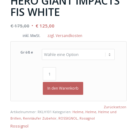
HERO GIANT IMPACTS
FIS WHITE
Ursprünglicher
Aktueller
€
175,00
€
125,00
Preis
Preis
inkl. MwSt.
zzgl. Versandkosten
war:
ist:
€ 175,00
€ 125,00.
Größe
In den Warenkorb
Zurücksetzen
Artikelnummer:
RKLH101
Kategorien:
Helme
,
Helme
,
Helme und
Brillen
,
Rennläufer Zubehör
,
ROSSIGNOL
,
Rossignol
Rossignol