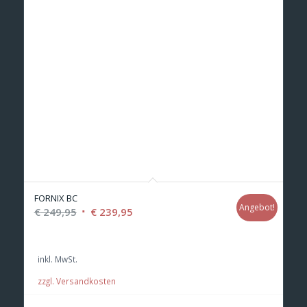
FORNIX BC
Angebot!
Ursprünglicher
Aktueller
€
249,95
€
239,95
Preis
Preis
war:
ist:
inkl. MwSt.
€ 249,95
€ 239,95.
zzgl. Versandkosten