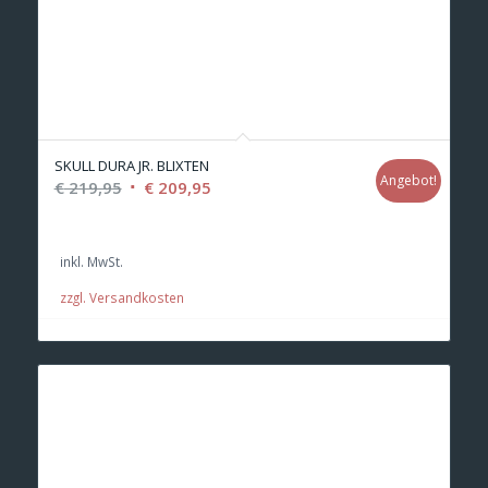
SKULL DURA JR. BLIXTEN
Angebot!
Ursprünglicher
Aktueller
€
219,95
€
209,95
Preis
Preis
war:
ist:
inkl. MwSt.
€ 219,95
€ 209,95.
zzgl. Versandkosten