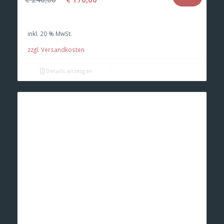
Preis
Preis
war:
ist:
inkl. 20 % MwSt.
€ 240,00
€ 170,00.
zzgl. Versandkosten
Details anzeigen