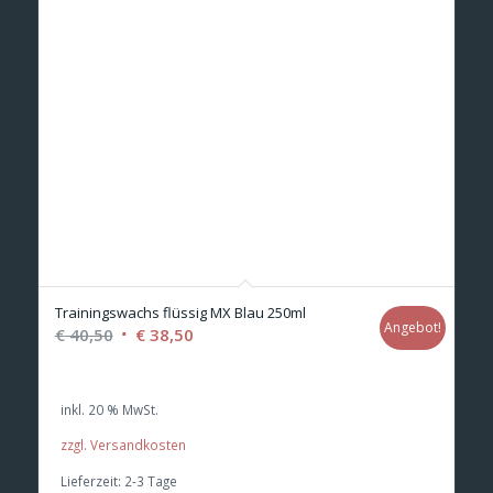
Trainingswachs flüssig MX Blau 250ml
Angebot!
Ursprünglicher
Aktueller
€
40,50
€
38,50
Preis
Preis
war:
ist:
inkl. 20 % MwSt.
€ 40,50
€ 38,50.
zzgl. Versandkosten
Lieferzeit:
2-3 Tage