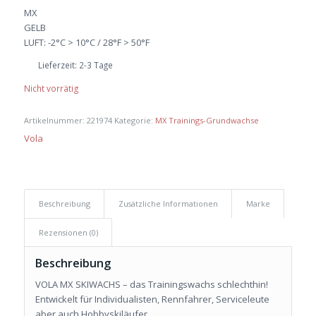
war:
ist:
MX
€ 40,50
€ 38,50.
GELB
LUFT: -2°C > 10°C / 28°F > 50°F
Lieferzeit:
2-3 Tage
Nicht vorrätig
Artikelnummer:
221974
Kategorie:
MX Trainings-Grundwachse
Vola
Beschreibung
Zusätzliche Informationen
Marke
Rezensionen (0)
Beschreibung
VOLA MX SKIWACHS – das Trainingswachs schlechthin!
Entwickelt für Individualisten, Rennfahrer, Serviceleute
aber auch Hobbyskiläufer.