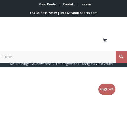
Mein Konto
Kontakt
Kasse
+43 (0) 6245 70539
|
info@frandl-sports.com
Du bist hier:
Startseite
/
Shop
/
Skiwachs
/
Vola Skiwax
/
MX Trainings-Grundwachse
/
Trainingswachs Flüssig MX Gelb 250ml
Angebot!