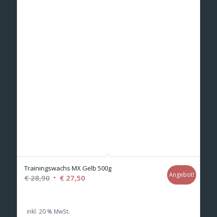
Trainingswachs MX Gelb 500g
Angebot!
Ursprünglicher
Aktueller
€
28,90
€
27,50
Preis
Preis
war:
ist:
inkl. 20 % MwSt.
€ 28,90
€ 27,50.