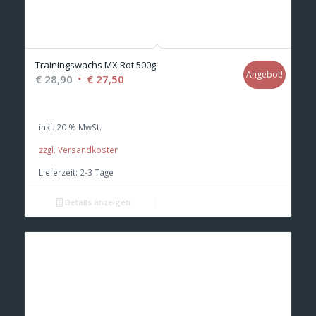
Trainingswachs MX Rot 500g
Angebot!
Ursprünglicher
Aktueller
€
28,90
€
27,50
Preis
Preis
war:
ist:
inkl. 20 % MwSt.
€ 28,90
€ 27,50.
zzgl. Versandkosten
Lieferzeit:
2-3 Tage
Details anzeigen