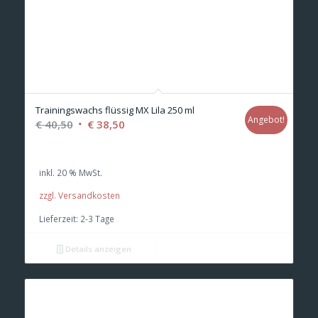
Trainingswachs flüssig MX Lila 250 ml
Angebot!
Ursprünglicher
Aktueller
€
40,50
€
38,50
Preis
Preis
war:
ist:
inkl. 20 % MwSt.
€ 40,50
€ 38,50.
zzgl. Versandkosten
Lieferzeit:
2-3 Tage
Details anzeigen